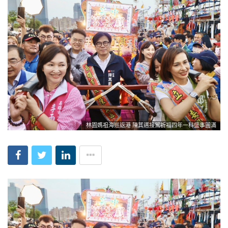
林園媽祖海巡返港 陳其邁接駕祈福四年一科盛事圓滿