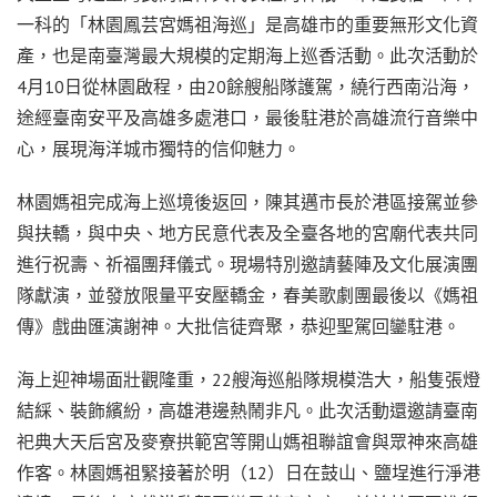
一科的「林園鳳芸宮媽祖海巡」是高雄市的重要無形文化資
產，也是南臺灣最大規模的定期海上巡香活動。此次活動於
4月10日從林園啟程，由20餘艘船隊護駕，繞行西南沿海，
途經臺南安平及高雄多處港口，最後駐港於高雄流行音樂中
心，展現海洋城市獨特的信仰魅力。
林園媽祖完成海上巡境後返回，陳其邁市長於港區接駕並參
與扶轎，與中央、地方民意代表及全臺各地的宮廟代表共同
進行祝壽、祈福團拜儀式。現場特別邀請藝陣及文化展演團
隊獻演，並發放限量平安壓轎金，春美歌劇團最後以《媽祖
傳》戲曲匯演謝神。大批信徒齊聚，恭迎聖駕回鑾駐港。
海上迎神場面壯觀隆重，22艘海巡船隊規模浩大，船隻張燈
結綵、裝飾繽紛，高雄港邊熱鬧非凡。此次活動還邀請臺南
祀典大天后宮及麥寮拱範宮等開山媽祖聯誼會與眾神來高雄
作客。林園媽祖緊接著於明（12）日在鼓山、鹽埕進行淨港