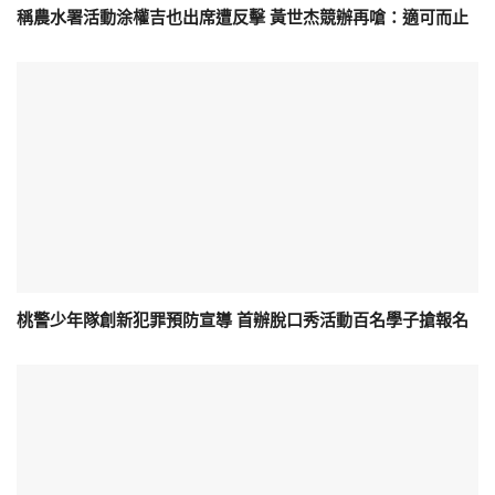
稱農水署活動涂權吉也出席遭反擊 黃世杰競辦再嗆：適可而止
桃警少年隊創新犯罪預防宣導 首辦脫口秀活動百名學子搶報名