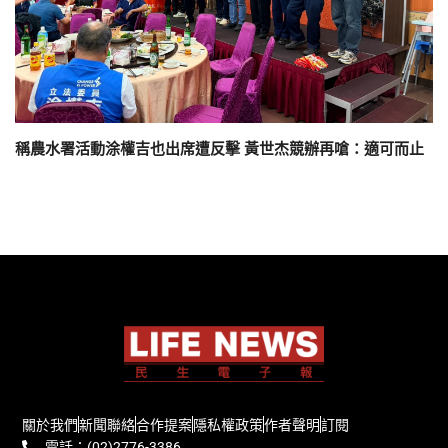
稱農水署活動涂權吉也出席遭反擊 黃世杰競辦再嗆：適可而止
關於我們
新聞聯絡
合作提案
隱私權政策
作者聲明
訂閱
電話：(02)2776-3386