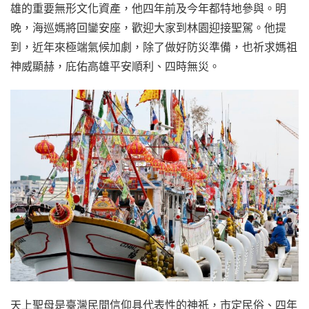
雄的重要無形文化資產，他四年前及今年都特地參與。明
晚，海巡媽將回鑾安座，歡迎大家到林園迎接聖駕。他提
到，近年來極端氣候加劇，除了做好防災準備，也祈求媽祖
神威顯赫，庇佑高雄平安順利、四時無災。
天上聖母是臺灣民間信仰具代表性的神祇，市定民俗、四年