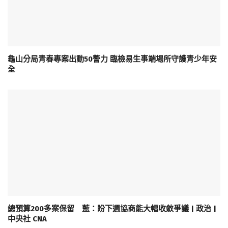
龜山分局青春專案出動50警力 臨檢易生事端場所守護青少年安
全
總預算200多案保留 藍：盼下週協商能大幅收斂爭議 | 政治 |
中央社 CNA