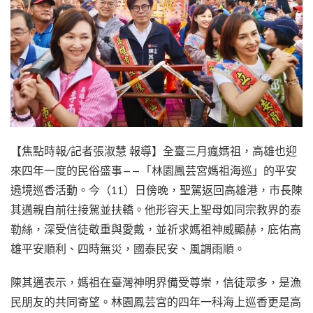
【焦點時報/記者張淑慧 報導】全臺三月瘋媽祖，高雄也迎
來四年一度的民俗盛事——「林園鳳芸宮媽祖海巡」的平安
遶境巡香活動。今（11）日傍晚，聖駕返回高雄港，市長陳
其邁親自前往接駕並扶轎。他形容天上聖母如同宗教界的泰
勒絲，深受信徒敬重與愛戴，並祈求媽祖神威顯赫，庇佑高
雄平安順利、四時無災，國泰民安、風調雨順。
陳其邁表示，媽祖在臺灣神明界備受尊崇，信徒眾多，是漁
民朋友的共同寄望。林園鳳芸宮的四年一科海上巡香更是高