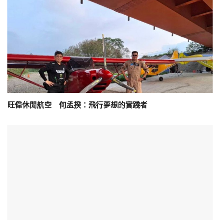
旺偉休閒航空 何孟揆：飛行夢想的實踐者