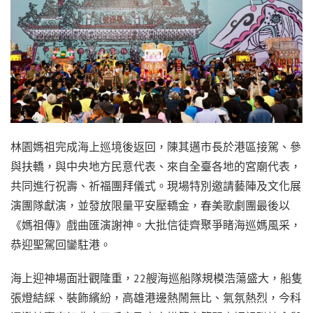
林園媽祖完成海上巡境後返回，陳其邁市長於港區接駕、參
與扶轎，與中央地方民意代表、來自全臺各地的宮廟代表，
共同進行祝壽、祈福團拜儀式。現場特別邀請藝陣及文化展
演團隊獻演，並發放限量平安壓轎金，春美歌劇團最後以
《媽祖傳》戲曲匯演謝神。大批信徒齊聚爭睹海巡媽風采，
恭迎聖駕回鑾駐港。
海上迎神場面壯觀隆重，22艘海巡船隊規模浩蕩盛大，船隻
張燈結綵、裝飾繽紛，高雄港邊熱鬧無比、氣氛熱烈，今科