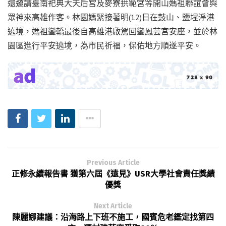
還邀請臺南祀典大天后宮及麥寮拱範宮等開山媽祖聯誼會與
眾神來高雄作客。林園媽緊接著明(12)日在鼓山、鹽埕淨港
遶境，媽祖鑾轎最後自高雄港啟駕回鑾鳳芸宮安座，並於林
園區進行平安遶境，為市民祈福，保佑地方順遂平安。
Previous Article
正修永續報告書 獲第六屆《遠見》USR大學社會責任獎績
優獎
Next Article
陳麗娜建議：沿海路上下班不施工，國賓危老鑑定找第四