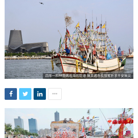
四年一科林園媽祖海巡駐港 陳其邁市長接駕祈求平安無災