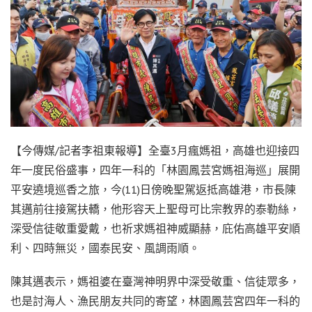
【今傳媒/記者李祖東報導】全臺3月瘋媽祖，高雄也迎接四
年一度民俗盛事，四年一科的「林園鳳芸宮媽祖海巡」展開
平安遶境巡香之旅，今(11)日傍晚聖駕返抵高雄港，市長陳
其邁前往接駕扶轎，他形容天上聖母可比宗教界的泰勒絲，
深受信徒敬重愛戴，也祈求媽祖神威顯赫，庇佑高雄平安順
利、四時無災，國泰民安、風調雨順。
陳其邁表示，媽祖婆在臺灣神明界中深受敬重、信徒眾多，
也是討海人、漁民朋友共同的寄望，林園鳳芸宮四年一科的