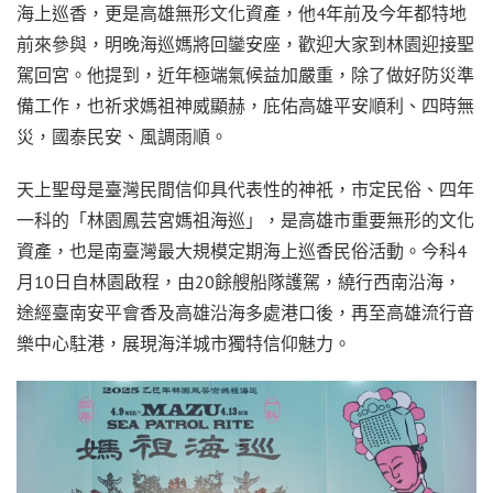
海上巡香，更是高雄無形文化資產，他4年前及今年都特地
前來參與，明晚海巡媽將回鑾安座，歡迎大家到林園迎接聖
駕回宮。他提到，近年極端氣候益加嚴重，除了做好防災準
備工作，也祈求媽祖神威顯赫，庇佑高雄平安順利、四時無
災，國泰民安、風調雨順。
天上聖母是臺灣民間信仰具代表性的神祇，市定民俗、四年
一科的「林園鳳芸宮媽祖海巡」，是高雄市重要無形的文化
資產，也是南臺灣最大規模定期海上巡香民俗活動。今科4
月10日自林園啟程，由20餘艘船隊護駕，繞行西南沿海，
途經臺南安平會香及高雄沿海多處港口後，再至高雄流行音
樂中心駐港，展現海洋城市獨特信仰魅力。