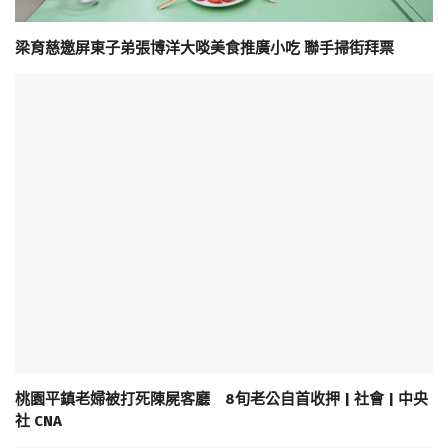
梁育慈邀屏東子弟張博洋大啖美食推廣小吃 聯手掃街拜票
桃園平鎮老婦被打死陳屍客廳 8旬老公自首收押 | 社會 | 中央
社 CNA