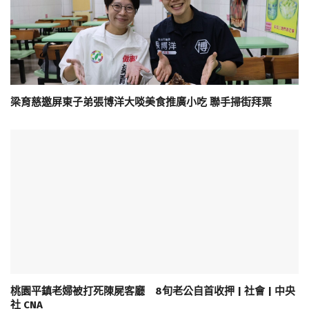
梁育慈邀屏東子弟張博洋大啖美食推廣小吃 聯手掃街拜票
桃園平鎮老婦被打死陳屍客廳 8旬老公自首收押 | 社會 | 中央
社 CNA