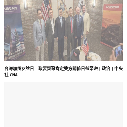
台灣加州友誼日 政要齊聚肯定雙方關係日益緊密 | 政治 | 中央
社 CNA