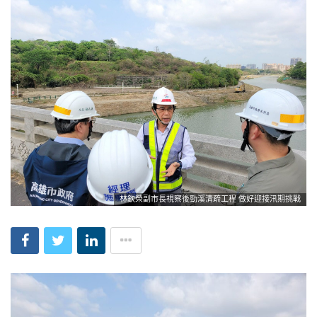
林欽榮副市長視察後勁溪清疏工程 做好迎接汛期挑戰