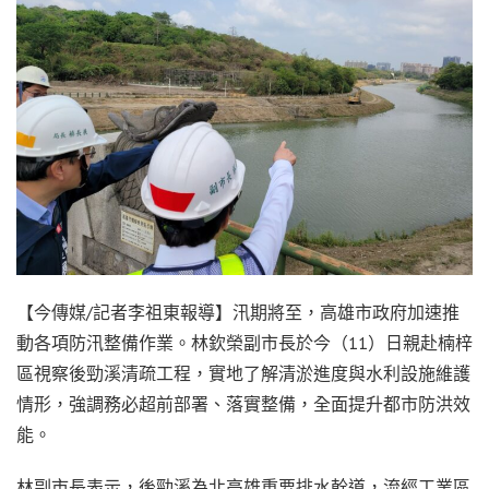
【今傳媒/記者李祖東報導】汛期將至，高雄市政府加速推
動各項防汛整備作業。林欽榮副市長於今（11）日親赴楠梓
區視察後勁溪清疏工程，實地了解清淤進度與水利設施維護
情形，強調務必超前部署、落實整備，全面提升都市防洪效
能。
林副市長表示，後勁溪為北高雄重要排水幹道，流經工業區