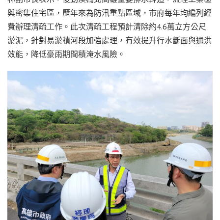
與密集住宅區，歷年來為防汛重點區域，市府每年均編列經
費辦理清疏工作。此次清疏工程預計清除約4.6萬立方公尺
淤泥，針對易淤積河段加強處理，有效提升行水斷面與通洪
效能，降低豪雨期間積淹水風險。