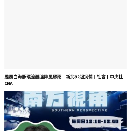
颱風白海豚環流釀強陣風驟雨 新北92起災情 | 社會 | 中央社
CNA