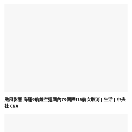
颱風影響 海運9航線空運國內79國際115航次取消 | 生活 | 中央
社 CNA