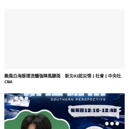
颱風白海豚環流釀強陣風驟雨 新北92起災情 | 社會 | 中央社
CNA