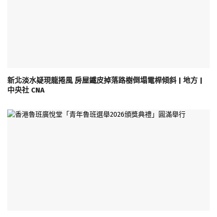
新北淡水疑現龍捲風 房屋鐵皮掉落路樹倒塌電桿傾斜 | 地方 |
中央社 CNA