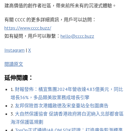
建高價值的創作者社區，帶來前所未有的沉浸式體驗。
有關 CCCC 的更多詳細資訊，用戶可以訪問：
https://www.cccc.buzz/
如有疑問，用戶可以聯繫：
hello@cccc.buzz
Instagram
|
X
閱讀原文
延伸閱讀：
1.
財報發佈：橘宜集團2024年營收達4.83億美元，同比
增長36%，多品類美妝業務成增長引擎
2.
友邦保險首次港鐵啟德及宋皇臺站全包圍廣告
3.
大自然保護協會 促請香港政府將白泥納入北部都會區
海洋保護區規劃
4.
TopOn正式通過IAB OM SDK認證：打造廣告監測標準