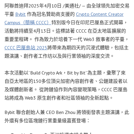
阿聯酋迪拜
2025年4月10日
/美通社/ — 由全球領先加密交易
平臺
Bybit
作為冠名贊助商支援的
Crypto Content Creator
Campus（簡稱 CCCC）
特別版今日在印尼巴厘島正式開幕，
活動將持續至4月13日。這標誌著 CCCC 在亞太地區擴展的
重要里程碑。 作為致力於培養下一代 Web3 敘事者的平臺，
CCCC 巴厘島站 2025
將帶來為期四天的沉浸式體驗，包括主
題演講、創作者工作坊以及與行業領袖的深度交流。
本次活動以”Build Crypto Ark，Bit by Bit”為主題，彙聚了來
自亞太地區的150多位頂尖加密內容創作者、公鏈建設者以
及媒體創新者。 從跨鏈協作到內容變現策略，CCCC 巴厘島
站將成為 Web3 原生創作者和社區領袖的全新起點。
Bybit 聯合創始人兼 CEO
Ben Zhou
將領銜發表主題演講，此
外還有多位區塊鏈行業重量級嘉賓登場：