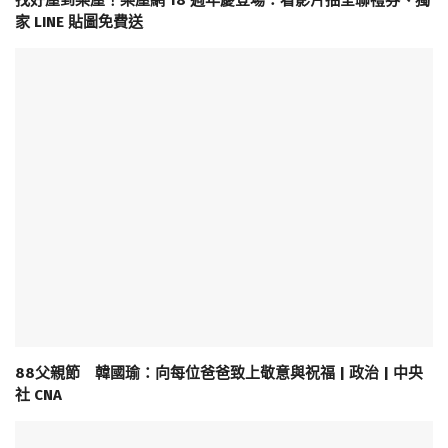
找好屋到樂屋！樂屋網 18 週年慶登場：看影片抽全聯禮券、獨
家 LINE 貼圖免費送
88父親節 韓國瑜：向每位爸爸致上敬意與祝福 | 政治 | 中央
社 CNA