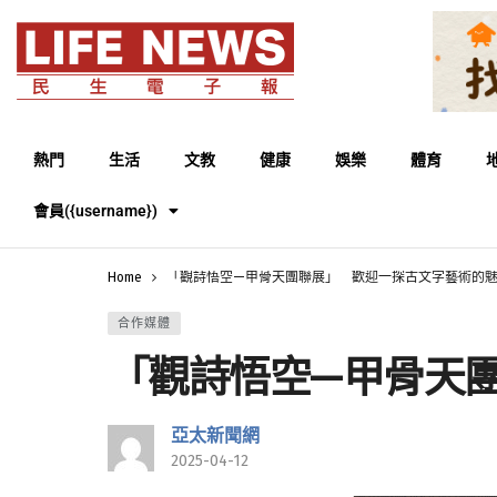
熱門
生活
文教
健康
娛樂
體育
會員({username})
Home
「觀詩悟空—甲骨天團聯展」 歡迎一探古文字藝術的
合作媒體
「觀詩悟空—甲骨天
亞太新聞網
2025-04-12