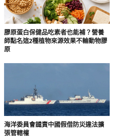
膠原蛋白保健品吃素者也能補？營養
師點名這2種植物來源效果不輸動物膠
原
海洋委員會譴責中國假借防災違法擴
張管轄權