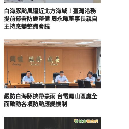
白海豚颱風逼近北方海域！臺灣港務
提前部署防颱整備 周永暉董事長親自
主持應變整備會議
嚴防白海豚挾帶豪雨 台電鳳山區處全
面啟動各項防颱應變機制