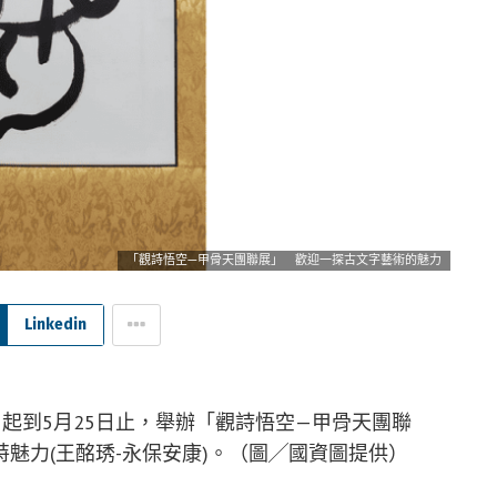
「觀詩悟空—甲骨天團聯展」 歡迎一探古文字藝術的魅力
Linkedin
日起到5月25日止，舉辦「觀詩悟空—甲骨天團聯
魅力(王酩琇-永保安康)。（圖╱國資圖提供）