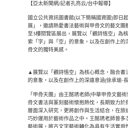
【亞太新聞網/記者孔亮云/台中報導】
國立公共資訊圖書館(以下簡稱國資圖)即日
展」，邀請熱愛書法藝術與甲骨文的藝文團
至3樓閱覽區展出，展覽以「觀詩悟空」為
索「字」與「空」的意象，以及在創作上的
骨文的獨特美感。
▲展覽以「觀詩悟空」為核心概念，融合書
的意象，以及在創作上的深遠意涵(徐承瑜-
「甲骨天團」由王酩琇老師(中華甲骨文藝術協
骨文書法與篆刻藝術懷抱熱忱，長期致力於
層面深入研究，更將創作與生活結合，在旅
巧妙運用於藝術作品之中。王酩琇老師曾多
藝術展，將古文字藝術轉化為具有生活實用