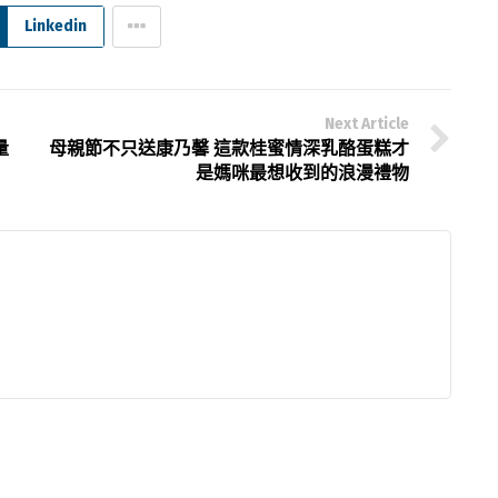
Linkedin
Next Article
量
母親節不只送康乃馨 這款桂蜜情深乳酪蛋糕才
是媽咪最想收到的浪漫禮物