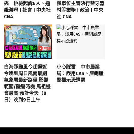
逃 桃檢起訴6人、通
權單位主管決行藍牙器
緝游母 | 社會 | 中央社
材等業務 | 政治 | 中央
CNA
社 CNA
白海豚颱風今起逼近
小心踩雷 中市農業
今晚到周日風雨最劇
局：誤用CAS、產銷履
氣象署最新路徑.影響
歷標示恐遭罰
範圍/陸警時機 馬祖機
會最高 預計今天（8
日）晚到9日上午