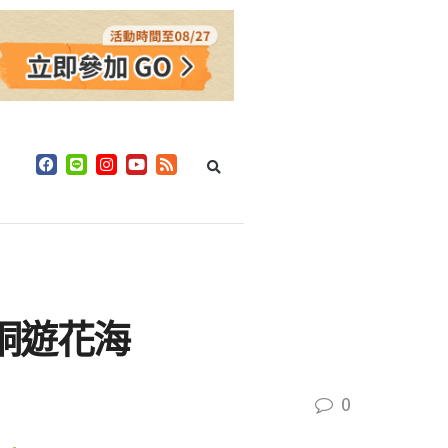
7桐遊花海
0