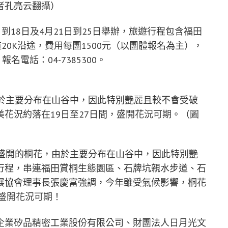
者孔亮云翻攝）
到18日及4月21日到25日舉辦，旅遊行程包含福田
20K沿途，費用每團1500元（以團體報名為主），
名電話：04-7385300。
由於主要分布在山谷中，因此特別艷麗且較不會受破
花況約落在19日至27日間，盛開花況可期。（圖
間盛開的桐花，由於主要分布在山谷中，因此特別艷
行程，串連福田賞桐生態園區、石牌坑親水步道、石
展協會理事長張慶富強調，今年雖受氣候影響，桐花
，盛開花況可期！
企業矽品精密工業股份有限公司、財團法人日月光文