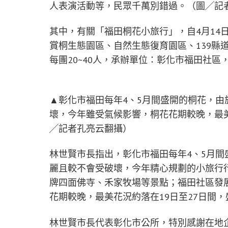
人表演活動等，民眾千萬別錯過。（圖╱記
其中，有關「福田桐花小旅行」，自4月14日
賞桐生態園區、自然生態復育園區、139縣道
每團20~40人，承辦單位：彰化市福田社區，報
▲彰化市福田每年4、5月間盛開的桐花，
壞，今年雖受氣候影響，桐花花期較晚，最美
╱記者孔亮云翻攝）
林世賢市長指出，彰化市福田每年4、5月
麗且較不會受破壞，今年精心規劃的小旅行
牌四面佛寺、禾家牧場等景點；福田社區發
花期較晚，最美花況約落在19日至27日間
林世賢市長代表彰化市公所，特別感謝在地