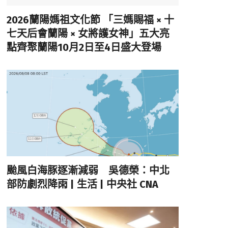
2026蘭陽媽祖文化節 「三媽賜福 × 十
七天后會蘭陽 × 女將護女神」五大亮
點齊聚蘭陽10月2日至4日盛大登場
颱風白海豚逐漸減弱 吳德榮：中北
部防劇烈降雨 | 生活 | 中央社 CNA