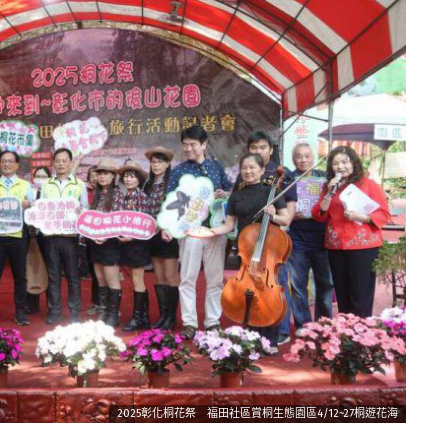
2025彰化桐花祭 福田社區賞桐生態園區4/12~27桐遊花海