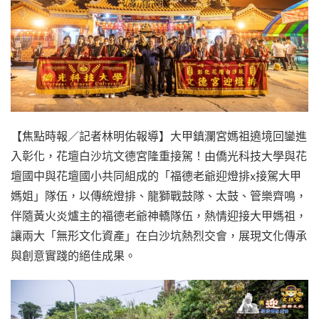
【焦點時報／記者林明佑報導】大甲鎮瀾宮媽祖遶境回鑾進
入彰化，花壇白沙坑文德宮隆重接駕！由僑光科技大學與花
壇國中與花壇國小共同組成的「福德老爺迎燈排x接駕大甲
媽姐」隊伍，以傳統燈排、龍獅戰鼓隊、太鼓、管樂齊鳴，
伴隨黃火炎爐主的福德老爺神轎隊伍，熱情迎接大甲媽祖，
讓兩大「無形文化資產」在白沙坑熱烈交會，展現文化傳承
與創意實踐的絕佳成果。