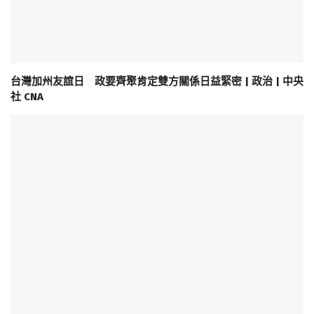
台灣加州友誼日 政要齊聚肯定雙方關係日益緊密 | 政治 | 中央
社 CNA