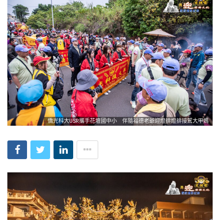
僑光科大USR攜手花壇國中小 伴隨福德老爺迎燈排燈排接駕大甲媽