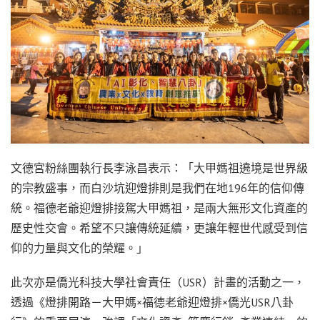
文德宮粉絲團執行長李泳昌表示：「大甲媽祖遶境是世界級
的宗教盛事，而白沙坑迎燈排則是我們在地196年的信仰傳
統。福德老爺迎燈排接駕大甲媽祖，是兩大無形文化資產的
歷史性交會。希望不只讓傳統延續，更讓年輕世代感受到信
仰的力量與文化的榮耀。」
此次亦是僑光科技大學社會責任（USR）計畫的活動之一，
透過《燈排開路－大甲媽×福德老爺迎燈排×僑光USR八卦