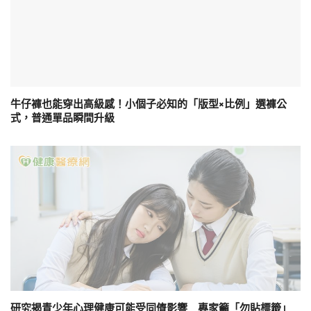
牛仔褲也能穿出高級感！小個子必知的「版型×比例」選褲公
式，普通單品瞬間升級
研究揭青少年心理健康可能受同儕影響 專家籲「勿貼標籤」