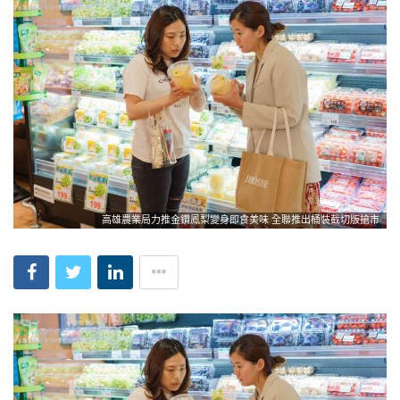
高雄農業局力推金鑽鳳梨變身即食美味 全聯推出桶裝截切版搶市