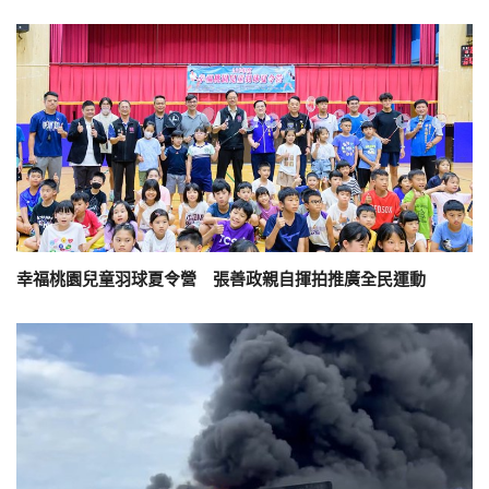
幸福桃園兒童羽球夏令營 張善政親自揮拍推廣全民運動