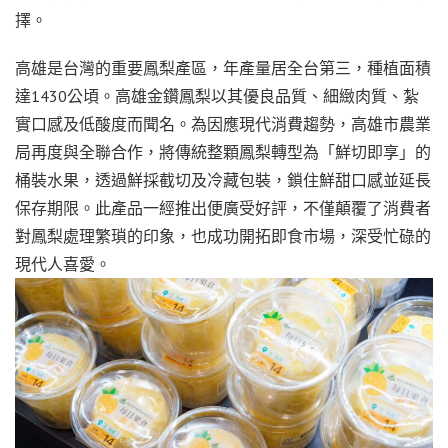
擇。
高雄是台灣的重要鳳梨產區，年產量居全台第三，種植面積
達1430公頃。高雄金鑽鳳梨以其優良品質、細緻肉質、紮
實口感及低酸度而聞名。為因應現代消費趨勢，高雄市農業
局再度與全聯合作，將傳統整顆鳳梨轉型為「鮮切即享」的
桶裝水果，透過鮮採截切及冷藏包裝，鎖住鮮甜口感並延長
保存期限。此產品一經推出便廣受好評，不僅顛覆了消費者
對鳳梨處理繁瑣的印象，也成功開拓即食市場，深受忙碌的
現代人喜愛。