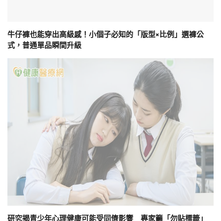
牛仔褲也能穿出高級感！小個子必知的「版型×比例」選褲公
式，普通單品瞬間升級
研究揭青少年心理健康可能受同儕影響 專家籲「勿貼標籤」