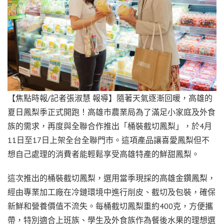
【焦點時報/記者張淑慧 報導】隨著天氣逐漸回暖，高雄的
夏日鳳梨季正式開跑！高雄市農業局為了滿足小家庭及外食
族的需求，再度與全聯合作推出「桶裝截切鳳梨」，於4月
11日至17日上架全台全聯門市。這項產品讓喜愛鳳梨但不
想自己處理的消費者能輕鬆享受高雄特產的鮮甜鳳梨。
這次推出的桶裝截切鳳梨，選用當季現採的高雄金鑽鳳梨，
經由專業加工廠在冷鏈環境中進行削皮、截切及包裝，確保
新鮮和營養價值不流失。每桶截切鳳梨重約400克，方便攜
帶，特別適合上班族、學生及外食族作為餐後水果的理想選