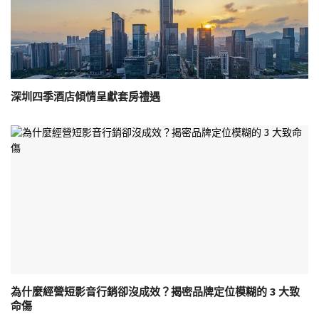
深圳四季酒店傾情呈獻套房禮遇
為什麼經營短影音行銷卻沒成效？揭密品牌定位模糊的 3 大致
命傷