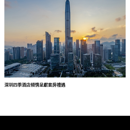
深圳四季酒店傾情呈獻套房禮遇