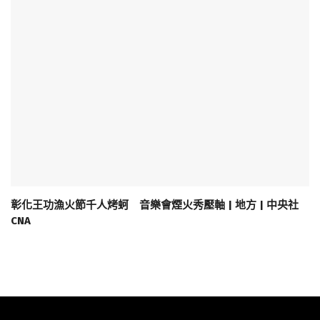
彰化王功漁火節千人烤蚵 音樂會煙火秀壓軸 | 地方 | 中央社
CNA