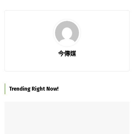
今傳媒
Trending Right Now!