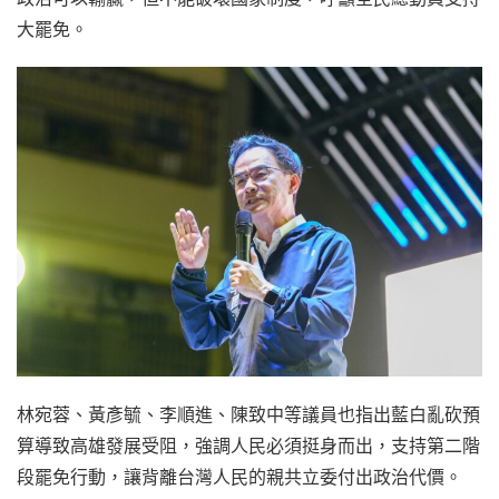
大罷免。
林宛蓉、黃彥毓、李順進、陳致中等議員也指出藍白亂砍預
算導致高雄發展受阻，強調人民必須挺身而出，支持第二階
段罷免行動，讓背離台灣人民的親共立委付出政治代價。