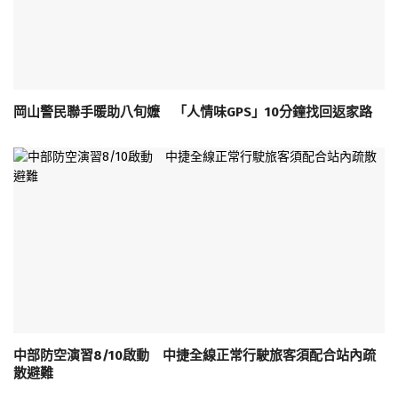
岡山警民聯手暖助八旬嬤 「人情味GPS」10分鐘找回返家路
中部防空演習8/10啟動 中捷全線正常行駛旅客須配合站內疏
散避難