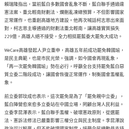
賴瑞隆指出，當前藍白多數國會亂象不斷，藍白聯手通過違
憲法案、重北輕南財劃法、爛刪亂凍總預算，不但影響國家
正常運作，也重創高雄地方建設。他再次喊話柯志恩出來面
對，柯志恩主導通過的財劃法重北輕南，讓高雄實質損失
229億，高雄人絕不接受，全力相挺罷藍委大罷免大成功。
WeCare高雄發起人尹立重申，高雄五年前成功罷免韓國瑜，
是民主典範，也是市民光榮。強調，如今國會再現亂象，
「再一次罷免韓國瑜」勢在必行，呼籲全台支持罷免藍白惡
質立委二階段成功，讓國會恢復正常運作，制衡國會濫權亂
象。
前立委郭玟成也表示，這次罷免是為了「罷免親中立委」，
藍白陣營愈來愈多立委站在中國立場，罔顧台灣人民利益。
立委李昆澤表示，藍白聯手濫權、破壞憲政原則，從選罷
法、憲訴法修法已嚴重影響三權分立與民主制度。李昆澤說
政治可以輸贏，但不能破壞國家制度，呼籲全民總動員支持