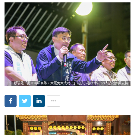
賴瑞隆「挺台灣顧高雄，大罷免大成功！」前鎮小港旗津2000人熱烈參與支持