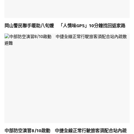
岡山警民聯手暖助八旬嬤 「人情味GPS」10分鐘找回返家路
中部防空演習8/10啟動 中捷全線正常行駛旅客須配合站內疏