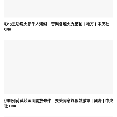
彰化王功漁火節千人烤蚵 音樂會煙火秀壓軸 | 地方 | 中央社
CNA
伊朗列荷莫茲全面開放條件 要美同意終戰並撤軍 | 國際 | 中央
社 CNA