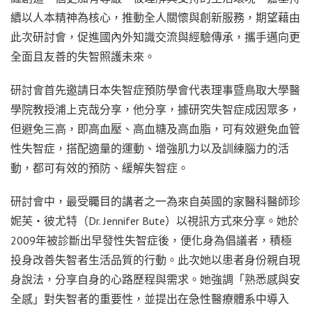
續以人本精神為核心，推動全人關懷與創新服務，期望藉由
此次研討會，促進國內外知識交流與經驗傳承，攜手邁向更
全面且友善的失智照護未來。
研討會首先邀請日本失智症預防學會代表理事暨鳥取大學醫
學院教授浦上克哉分享，他分享，據研究失智症成因眾多，
但避免三高，即高血壓、高血糖及高血脂，可有效避免血管
性失智症，搭配適量的運動、增強肌力以及訓練腦力的活
動，都可有效的預防、緩解失智症。
研討會中，最受矚目的講者之一為來自英國的家醫科醫師珍
妮芙・彼尤特（Dr. Jennifer Bute）以視訊方式來分享。她於
2009年被診斷出早發性失智症後，便化身為倡議者，積極
投身改善失智者生活品質的行動。此次她以患者身份親自現
身說法，分享自身的心路歷程與需求。她強調「熟悉感與安
全感」對失智者的重要性，並提出在急性醫療體系中導入