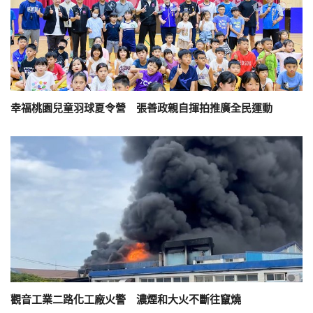
幸福桃園兒童羽球夏令營 張善政親自揮拍推廣全民運動
觀音工業二路化工廠火警 濃煙和大火不斷往竄燒