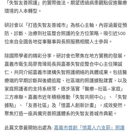
「失智友善照護」的實際做法，期望透過病患觀點促進醫療
環境的人本轉型。
研討會以「打造失智友善城市」為核心主軸，內容涵蓋從預
防、診斷、治療到社區整合照護的全方位策略，吸引近500
位來自全國各地從事醫事與長照服務相關人士參與。
除國際學者的精彩分享，研討會也聚焦在地方實務的發展，
嘉義市衛生局廖育瑋局長與嘉基失智症整合中心主任陳誠
仁，共同介紹嘉義市建構失智照護網絡的具體成果。包括醫
療端的早期診斷與後續追蹤、社區端的照護據點建置，以及
家庭照護者的支持系統等，逐步落實「醫療—社區—家庭」
三方串聯。嘉義市近年積極推動「失智共照中心」、「失智
據點」、「友善社區」及「憶嘉人創新計畫」，成效斐然，
聚焦打造一座具備完善照護體系的失智友善城市典範。
此篇文章最開始出處為:
嘉義市首創「憶嘉人六支箭」照護