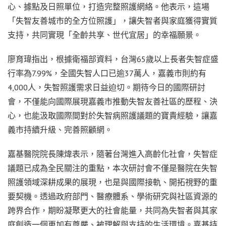
心、據點及日照單位，打造完整照護網絡。他表示，這場
「失智友善城市的全方位照護」，讓失智者與家庭獲得實質
支持，共同實現「全齡共享、世代宜居」的幸福願景。
廖育瑋指出，根據衛福部資料，台灣65歲以上長者失智症盛
行率為7.99%，全國失智人口已逾37萬人，嘉義市則約有
4,000人，失智照護需求日益迫切。期待今日的國際研討
會，不僅能向國際展現嘉義市推動失智友善社區的歷程、決
心，也能汲取國際間對於失智病照護議題的寶貴經驗，讓嘉
義市持續升級、完善照顧網。
嘉基醫院院長陳煒表示，隨著台灣進入高齡化社會，失智症
議題已成為全民關注的重點，本次研討會不僅是醫院在失智
照護領域深耕成果的展現，也是與國際接軌、開拓視野的重
要契機。透過政府部門、醫療體系、學術研究與社區資源的
跨界合作，期盼凝聚更大的社會能量，共同為失智者與其家
庭創造一個更加有尊嚴、被理解與支持的生活環境。嘉基持