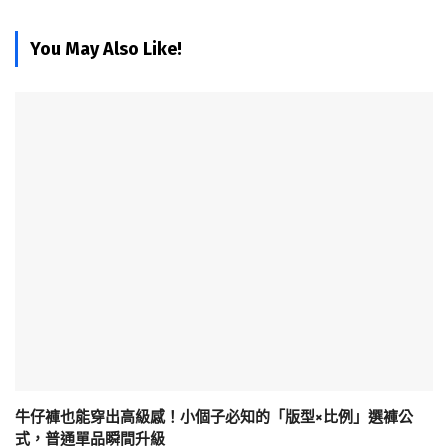
You May Also Like!
牛仔褲也能穿出高級感！小個子必知的「版型×比例」選褲公
式，普通單品瞬間升級