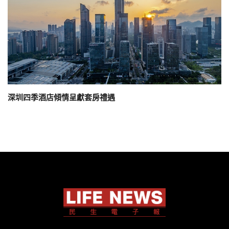
深圳四季酒店傾情呈獻套房禮遇