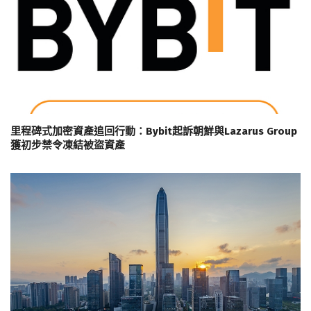
里程碑式加密資產追回行動：Bybit起訴朝鮮與Lazarus Group
獲初步禁令凍結被盜資產