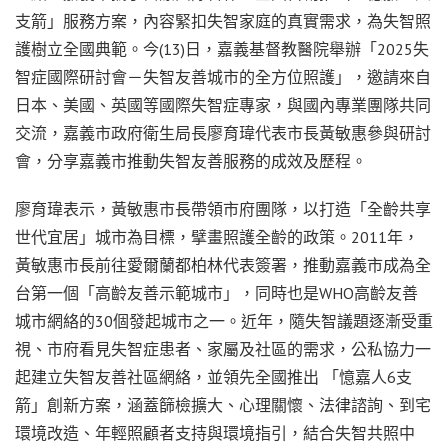
支箭」服務方案，內容緊扣失智家庭的真實需求，為失智照
護樹立全國典範。今(13)日，嘉義基督教醫院舉辦「2025失
智症國際研討會－失智友善城市的全方位照護」，邀請來自
日本、美國、英國等國際失智症專家，與國內專業團隊共同
交流，嘉義市政府衛生局長廖育瑋代表市長黃敏惠參與研討
會，分享嘉義市推動失智友善服務的成效及歷程。
廖育瑋表示，黃敏惠市長帶領市府團隊，以打造「全齡共享
世代宜居」城市為目標，擘畫照護全齡的政策。2011年，
黃敏惠市長前往愛爾蘭都柏林代表簽署，推動嘉義市成為全
台第一個「高齡友善示範城市」，同時也是WHO高齡友善
城市網絡的30個發起城市之一。近年，隨失智議題逐漸受重
視、市府看見失智症患者、家屬及社區的需求，公私協力一
起建立失智友善社區網絡，並領先全國推出 「憶嘉人6支
箭」創新方案，涵蓋篩檢擴大、心理關懷、法律諮詢、到宅
環境改造、年輕照顧者支持與環境指引，結合失智共照中