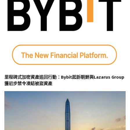
里程碑式加密資產追回行動：Bybit起訴朝鮮與Lazarus Group
獲初步禁令凍結被盜資產