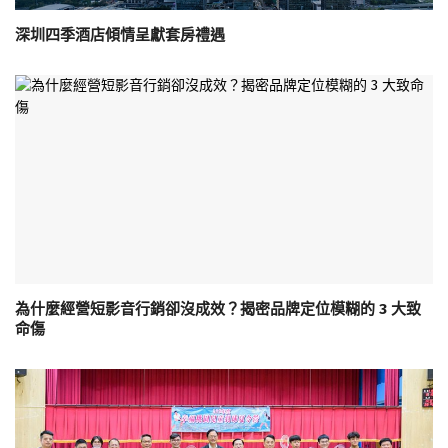
深圳四季酒店傾情呈獻套房禮遇
為什麼經營短影音行銷卻沒成效？揭密品牌定位模糊的 3 大致
命傷