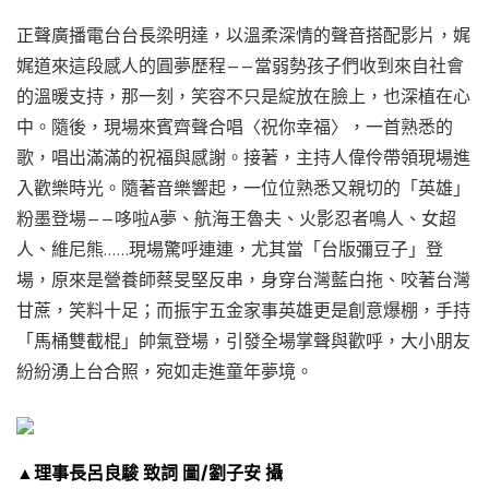
正聲廣播電台台長梁明達，以溫柔深情的聲音搭配影片，娓
娓道來這段感人的圓夢歷程——當弱勢孩子們收到來自社會
的溫暖支持，那一刻，笑容不只是綻放在臉上，也深植在心
中。隨後，現場來賓齊聲合唱〈祝你幸福〉，一首熟悉的
歌，唱出滿滿的祝福與感謝。接著，主持人偉伶帶領現場進
入歡樂時光。隨著音樂響起，一位位熟悉又親切的「英雄」
粉墨登場——哆啦A夢、航海王魯夫、火影忍者鳴人、女超
人、維尼熊……現場驚呼連連，尤其當「台版彌豆子」登
場，原來是營養師蔡旻堅反串，身穿台灣藍白拖、咬著台灣
甘蔗，笑料十足；而振宇五金家事英雄更是創意爆棚，手持
「馬桶雙截棍」帥氣登場，引發全場掌聲與歡呼，大小朋友
紛紛湧上台合照，宛如走進童年夢境。
▲理事長呂良駿 致詞 圖/劉子安 攝