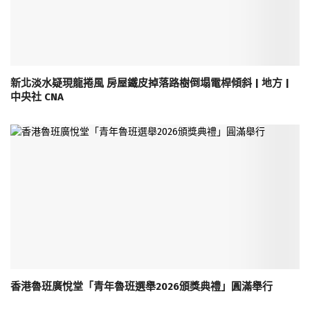
新北淡水疑現龍捲風 房屋鐵皮掉落路樹倒塌電桿傾斜 | 地方 |
中央社 CNA
香港魯班廣悅堂「青年魯班選舉2026頒獎典禮」圓滿舉行