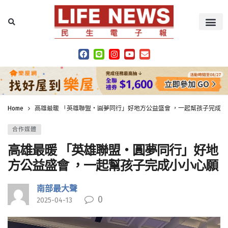
Home
高雄最暖 「英雄聯盟・圓夢同行」好地方公益盛會 ，一起幫孩子完成小
合作媒體
高雄最暖 「英雄聯盟・圓夢同行」好地
方公益盛會 ，一起幫孩子完成小小心願
南部最大聲
0
2025-04-13