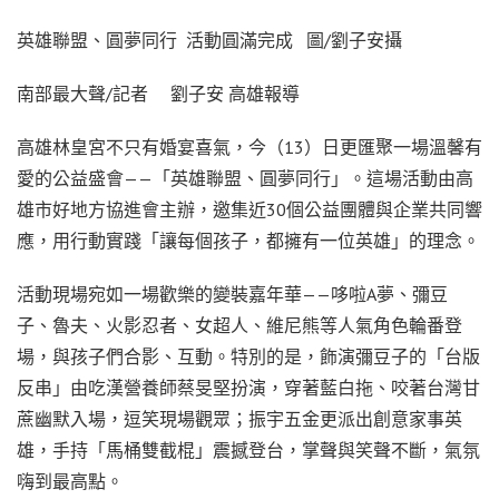
英雄聯盟、圓夢同行 活動圓滿完成 圖/劉子安攝
南部最大聲/記者 劉子安 高雄報導
高雄林皇宮不只有婚宴喜氣，今（13）日更匯聚一場溫馨有
愛的公益盛會——「英雄聯盟、圓夢同行」。這場活動由高
雄市好地方協進會主辦，邀集近30個公益團體與企業共同響
應，用行動實踐「讓每個孩子，都擁有一位英雄」的理念。
活動現場宛如一場歡樂的變裝嘉年華——哆啦A夢、彌豆
子、魯夫、火影忍者、女超人、維尼熊等人氣角色輪番登
場，與孩子們合影、互動。特別的是，飾演彌豆子的「台版
反串」由吃漢營養師蔡旻堅扮演，穿著藍白拖、咬著台灣甘
蔗幽默入場，逗笑現場觀眾；振宇五金更派出創意家事英
雄，手持「馬桶雙截棍」震撼登台，掌聲與笑聲不斷，氣氛
嗨到最高點。