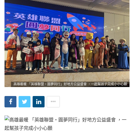
高雄最暖 「英雄聯盟・圓夢同行」好地方公益盛會 ，一起幫孩子完成小小心願