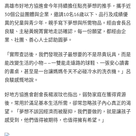
高雄市好地方協進會今年持續擔任點亮夢想的推手，攜手近
30個公益團體與企業，邀請10名16歲以下、品行及成績優
異的兒童與青少年，親手寫下夢想與所需物品。經由會長呂
良駿、主秘黃婉菁實地走訪確認，每一份願望，都經由企
業、社團、善心人士認助圓夢。
「實際查訪後，我們發現孩子最想要的不是昂貴玩具，而是
能改變生活的小物——一雙能走遠路的球鞋、一張安心讀書
的書桌，甚至是一台讓媽媽冬天不必碰冷水的洗衣機。」呂
良駿感慨地說。
好地方協進會創會長楊淑玟也指出，弱勢家庭在獲得資源
後，常用於滿足基本生活所需，卻常忽略孩子內心真正的渴
望。「夢想不該因經濟而被壓抑，我們要做的，就是讓孩子
感受到，他們值得被期待，也值得擁有希望。」