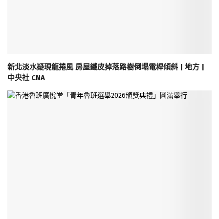
新北淡水疑現龍捲風 房屋鐵皮掉落路樹倒塌電桿傾斜 | 地方 |
中央社 CNA