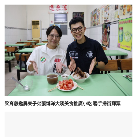
梁育慈邀屏東子弟張博洋大啖美食推廣小吃 聯手掃街拜票