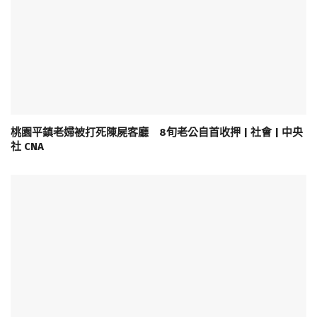
桃園平鎮老婦被打死陳屍客廳 8旬老公自首收押 | 社會 | 中央
社 CNA