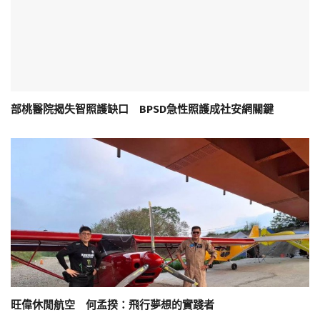
部桃醫院揭失智照護缺口 BPSD急性照護成社安網關鍵
旺偉休閒航空 何孟揆：飛行夢想的實踐者