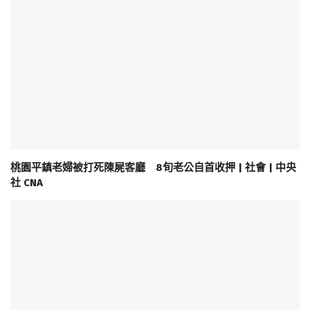
桃園平鎮老婦被打死陳屍客廳 8旬老公自首收押 | 社會 | 中央
社 CNA