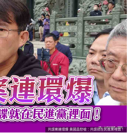
共諜案連環爆 黃國昌怒嗆：共諜就在民進黨裡面！