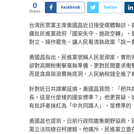
0
Facebook
Twitter
Shares
台灣民眾黨主席黃國昌近日接受媒體聯訪，
痛批民進黨政府「國安失守、施政空轉」，
對立、操作罷免，讓人民看清執政黨「說一
黃國昌指出，民進黨號稱人民是頭家，實則
卻對高關稅衝擊毫無準備，更對民間要求衝
而是貪腐與浪費無底洞，人民納稅錢全進了
針對近日共諜案延燒，黃國昌質問：「把共
長，這是什麼樣的國安標準？」他更質疑，
有批評者抹紅為「中共同路人」，是標準的
黃國昌也提到，日前行政院邀集朝野協商，
黨立法院總召柯建銘。他痛斥，民進黨立委