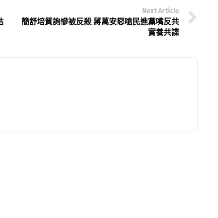
Next Article
姑
簡舒培質詢慘被反殺 蔣萬安怒嗆民進黨嘴反共
實養共諜