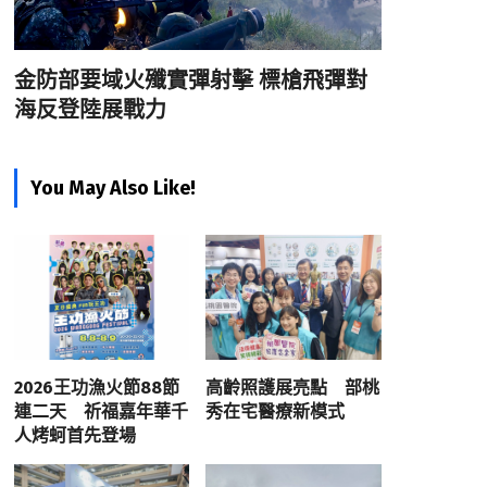
金防部要域火殲實彈射擊 標槍飛彈對
海反登陸展戰力
You May Also Like!
2026王功漁火節88節
高齡照護展亮點 部桃
連二天 祈福嘉年華千
秀在宅醫療新模式
人烤蚵首先登場