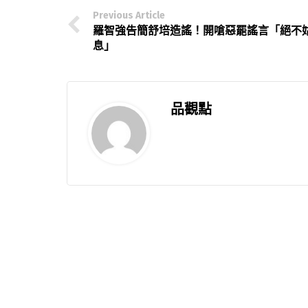
Previous Article
羅智強告簡舒培造謠！開嗆惡罷謠言「絕不
息」
品觀點