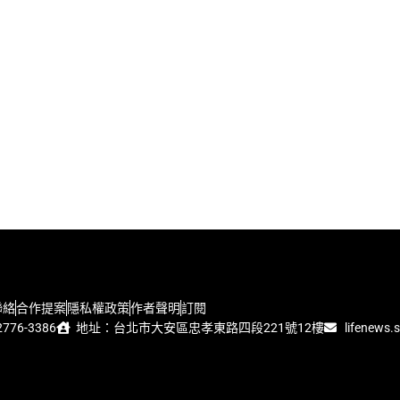
聯絡
合作提案
隱私權政策
作者聲明
訂閱
776-3386
地址：台北市大安區忠孝東路四段221號12樓
lifenews.