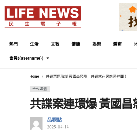
熱門
生活
文教
健康
娛樂
體育
會員({username})
Home
共諜案連環爆 黃國昌怒嗆：共諜就在民進黨裡面！
合作媒體
共諜案連環爆 黃國
品觀點
2025-04-14