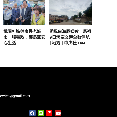
桃園打造健康慢老城
颱風白海豚逼近 馬祖
市 張善政：讓長輩安
9日海空交通全數停航
心生活
| 地方 | 中央社 CNA
service@gmail.com