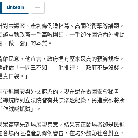
Linkedin
針對共諜案、產創條例遭杯葛、高關稅衝擊等議題，
更譴責執政黨一手高喊團結，一手卻在國會內外挑動
套、做一套」的本質。
背離民意。他直言，政府握有歷來最高的預算規模，
擊評估「一問三不知」。他批評：「政府不是沒錢，
權貴口袋。」
諜帶進國安與外交體系的，現在還在做國安會秘書
從總統府到立法院皆有共諜滲透紀錄，民進黨卻將所
「作賊喊抓賊」。
民眾黨率先到場展現善意，結果真正鬧場者卻是民進
在會場內阻擋產創條例審查，在場外鼓動社會對立，