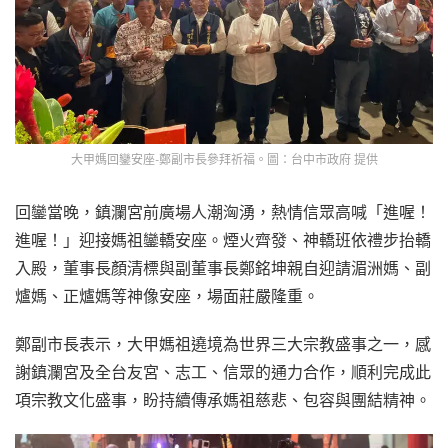
大甲媽回鑾安座-鄭副市長參拜祈福。圖：台中市政府 提供
回鑾當晚，鎮瀾宮前廣場人潮洶湧，熱情信眾高喊「進喔！
進喔！」迎接媽祖鑾轎安座。煙火齊發、神轎班依禮步抬轎
入殿，董事長顏清標與副董事長鄭銘坤親自迎請湄洲媽、副
爐媽、正爐媽等神像安座，場面莊嚴隆重。
鄭副市長表示，大甲媽祖遶境為世界三大宗教盛事之一，感
謝鎮瀾宮及全台友宮、志工、信眾的通力合作，順利完成此
項宗教文化盛事，盼持續傳承媽祖慈悲、包容與團結精神。