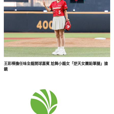
王彩樺擔任味全龍開球嘉賓 尬舞小龍女「逆天女團鉛筆腿」搶
鏡