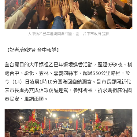
大甲媽乙巳年遶境圓滿回鑾。圖：台中市政府 提供
【記者/顏欽賢 台中報導】
全台矚目的大甲媽祖乙巳年遶境進香活動，歷經9天8夜、橫
跨台中、彰化、雲林、嘉義四縣市、超過330公里路程，於
今（14）日凌晨1時10分圓滿回鑾鎮瀾宮。副市長鄭照新代
表市長盧秀燕與信眾虔誠迎駕，參拜祈福，祈求媽祖庇佑國
泰民安、風調雨順。