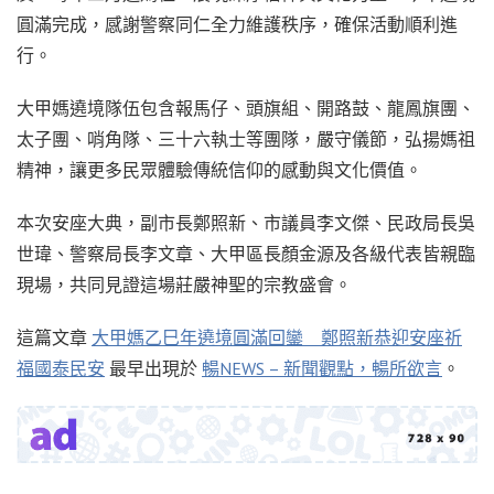
圓滿完成，感謝警察同仁全力維護秩序，確保活動順利進
行。
大甲媽遶境隊伍包含報馬仔、頭旗組、開路鼓、龍鳳旗團、
太子團、哨角隊、三十六執士等團隊，嚴守儀節，弘揚媽祖
精神，讓更多民眾體驗傳統信仰的感動與文化價值。
本次安座大典，副市長鄭照新、市議員李文傑、民政局長吳
世瑋、警察局長李文章、大甲區長顏金源及各級代表皆親臨
現場，共同見證這場莊嚴神聖的宗教盛會。
這篇文章
大甲媽乙巳年遶境圓滿回鑾 鄭照新恭迎安座祈
福國泰民安
最早出現於
暢NEWS – 新聞觀點，暢所欲言
。