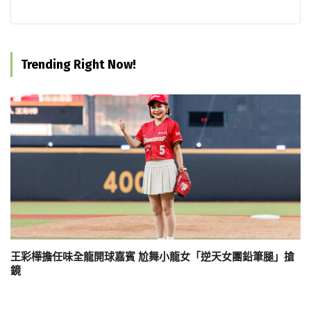
Trending Right Now!
王彩樺擔任味全龍開球嘉賓 尬舞小龍女「逆天女團鉛筆腿」搶
鏡