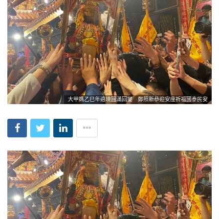
大甲媽乙巳年遶境圓滿回鑾 鄭照新恭迎安座祈福國泰民安