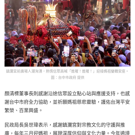
鎮瀾宮前廣場人潮洶湧，熱情信眾高喊「進喔！進喔！」迎接媽祖鑾轎安座。
圖：台中市政府 提供
顏清標董事長則感謝沿途信眾設立點心站與應援支持，也感
謝台中市府全力協助，並祈願媽祖慈悲靈驗，護佑台灣平安
繁榮、百業興盛。
民政局長吳世瑋表示，感謝鎮瀾宮對宗教文化的守護與推
廣，每年三月迎媽祖，展現深厚信仰與文化力量。今年遶境