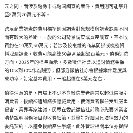
元之間，而涉及跨縣市或跨國調查的案件，費用則可能攀升
至8萬到20萬元不等。
跨足商業調查的費用標準則因調查對象規模與調查範圍不同
而有較大的差距，一般的公司背景調查或資產調查，基本收
費約在10萬到30萬元；若涉及較複雜的商業間諜或機密資
料洩漏調查，收費可能高達50萬甚至超過百萬元。債務追償
方面，2025年的標準顯示，多數徵信社會以追討債務金額
的10%到30%作為酬勞；但部分徵信社亦會根據案件難度與
成功率，訂定基本費用，一般起價在3萬元左右。
值得注意的是，市場上不少不肖徵信業者經常以超低價吸引
消費者，後續卻追加諸多隱藏費用，使消費者權益受到嚴重
侵害，業界專家建議，民眾在委託徵信社前務必先要求業者
清楚說明服務項目與收費細節，並簽訂詳細且具法律效力的
委託契約，以避免後續產生爭議。此外管理相關單位亦提醒