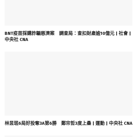
BNT疫苗採購詐騙慈濟案 調查局：查扣財產逾10億元 | 社會 |
中央社 CNA
林昱珉6局好投奪3A第6勝 鄭宗哲3度上壘 | 運動 | 中央社 CNA