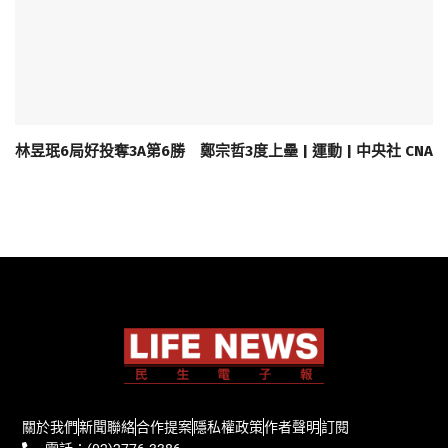
林昱珉6局好投奪3A第6勝 鄭宗哲3度上壘 | 運動 | 中央社 CNA
關於我們
新聞聯絡
合作提案
隱私權政策
作者聲明
訂閱