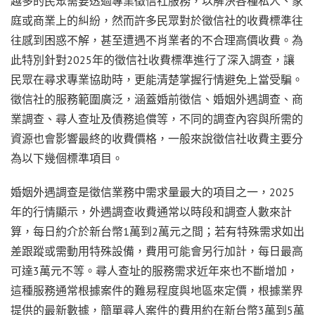
越多的民眾需要透過專業徵信社服務，以解決各種私人、家
庭或商業上的糾紛，然而許多民眾對於徵信社的收費標準往
往感到困惑不解，甚至遭遇不肖業者的不合理高價收費。為
此特別針對2025年的徵信社收費標準進行了深入調查，讓
民眾在尋求專業協助時，更能清楚掌握行情避免上當受騙。
徵信社的服務範圍廣泛，涵蓋婚前徵信、婚姻外遇調查、商
業調查、尋人查址及債務追償等，不同的調查內容與所需的
資源也會影響最終的收費價格，一般來說徵信社收費主要分
為以下幾個標準項目。
婚姻外遇調查是徵信業務中需求量最大的項目之一，2025
年的行情顯示，外遇調查收費通常以時段和調查人數來計
算，每日約介於新台幣1萬到2萬元之間；若有特殊需求如出
差跟蹤或需動用特殊設備，費用可能會另行加計，每日最高
可達3萬元不等。尋人查址的服務需求近年來也不斷增加，
這種服務通常根據案件的難易程度與地區來定價，根據業界
提供的最新數據，簡單尋人案件的費用約在新台幣3萬到5萬