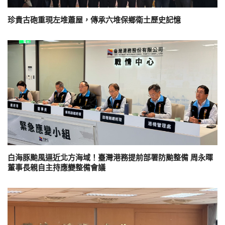
珍貴古砲重現左堆蕭屋，傳承六堆保鄉衛土歷史記憶
白海豚颱風逼近北方海域！臺灣港務提前部署防颱整備 周永暉
董事長親自主持應變整備會議