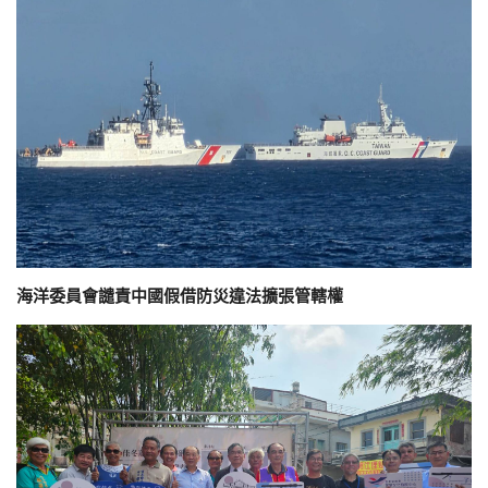
海洋委員會譴責中國假借防災違法擴張管轄權