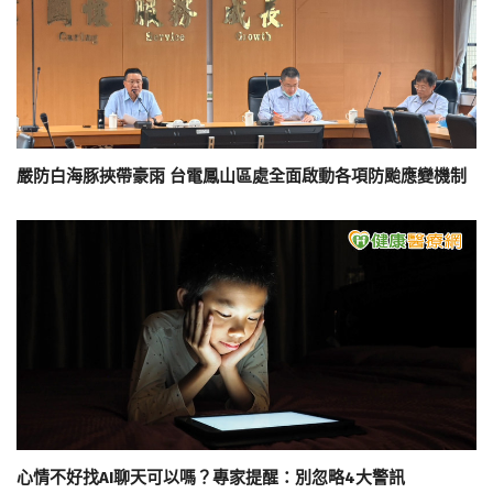
嚴防白海豚挾帶豪雨 台電鳳山區處全面啟動各項防颱應變機制
心情不好找AI聊天可以嗎？專家提醒：別忽略4大警訊