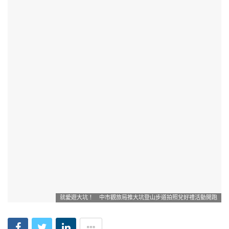
就愛遊大坑！ 中市觀旅局推大坑登山步道拍照兌好禮活動開跑