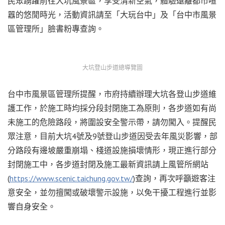
民眾踴躍前往大坑風景區，享受清新空氣，體驗遠離都市喧
囂的悠閒時光，活動資訊請至「大玩台中」及「台中市風景
區管理所」臉書粉專查詢。
大坑登山步道總導覽圖
台中市風景區管理所提醒，市府持續辦理大坑各登山步道維
護工作，於施工時均採分段封閉施工為原則，各步道如有尚
未施工的危險路段，將圍設安全警示帶，請勿闖入。提醒民
眾注意，目前大坑4號及9號登山步道因受去年風災影響，部
分路段有邊坡嚴重崩塌、棧道設施損壞情形，現正進行部分
封閉施工中，各步道封閉及施工最新資訊請上風管所網站
(
https://www.scenic.taichung.gov.tw/
)查詢，再次呼籲遊客注
意安全，並勿擅闖或破壞警示設施，以免干擾工程進行並影
響自身安全。