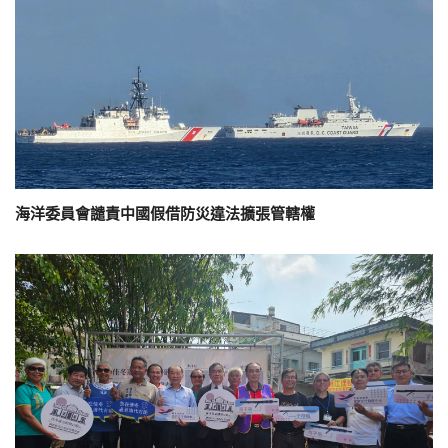
海洋委員會譴責中國假借防災違法擴張管轄權