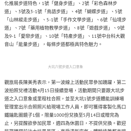
化推展步道特色，1號「健身步道」、2號「彩色森林步
道」、3號及3-1號「鳥語步道」、4號「蝴蝶步道」、5號
「山林縱走步道」、5-1號「手作文學步道」、6號「仙境步
道」、7號「藥用植物教學步道」、8號「遊戲步道」、9號
及9-1「愛戀步道」、10號「特產步道」、11號中台科大觀
音山「能量步道」，每條步道都極具特色魅力。
大坑六號步道入口意象
觀旅局長陳美秀表示，第一波線上活動民眾參加踴躍，第二
波拍照兌禮活動4月15日接續登場，活動期間只要跟大坑步
道之入口意象或里程柱合照，並至大坑1號步道體能訓練場
管理室出示合照照片給現場工作人員，即可獲得客製化馬口
鐵鑰匙圈鏡子1個，限量1000份兌換至5月14日或贈完為
止，另提醒欲參加民眾，週四為休園日，不提供兌換。歡迎