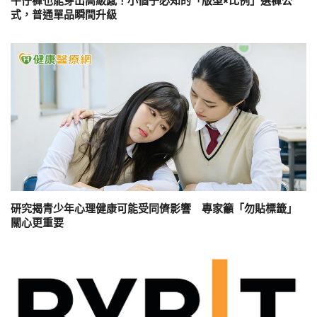
牛仔褲也能穿出高級感！小個子必知的「版型×比例」選褲公
式，普通單品瞬間升級
研究揭青少年心理健康可能受同儕影響 專家籲「勿貼標籤」
關心更重要