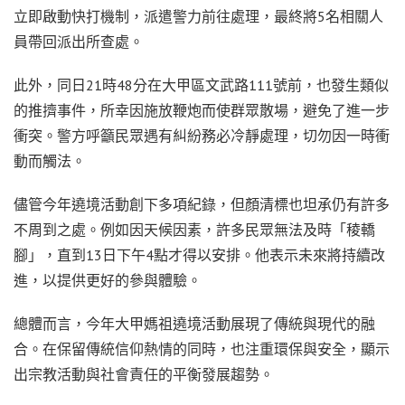
立即啟動快打機制，派遣警力前往處理，最終將5名相關人
員帶回派出所查處。
此外，同日21時48分在大甲區文武路111號前，也發生類似
的推擠事件，所幸因施放鞭炮而使群眾散場，避免了進一步
衝突。警方呼籲民眾遇有糾紛務必冷靜處理，切勿因一時衝
動而觸法。
儘管今年遶境活動創下多項紀錄，但顏清標也坦承仍有許多
不周到之處。例如因天候因素，許多民眾無法及時「稜轎
腳」，直到13日下午4點才得以安排。他表示未來將持續改
進，以提供更好的參與體驗。
總體而言，今年大甲媽祖遶境活動展現了傳統與現代的融
合。在保留傳統信仰熱情的同時，也注重環保與安全，顯示
出宗教活動與社會責任的平衡發展趨勢。