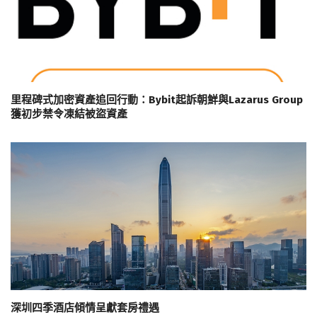
里程碑式加密資產追回行動：Bybit起訴朝鮮與Lazarus Group
獲初步禁令凍結被盜資產
深圳四季酒店傾情呈獻套房禮遇