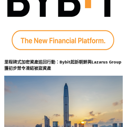
里程碑式加密資產追回行動：Bybit起訴朝鮮與Lazarus Group
獲初步禁令凍結被盜資產