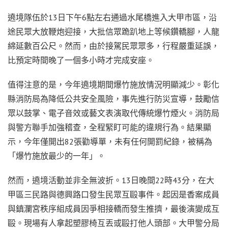
遶境隊伍於13日下午6點左右通過水尾橋進入大甲市區，沿
途民眾大放鞭炮迎接，大批信眾跪趴地上等候鑽轎腳，人龍
綿延數百公尺。然而，由於接駕民眾眾多，行程嚴重延誤，
比預定時間晚了一個多小時才完成安座。
值得注意的是，今年遶境期間爆竹施放情況明顯減少。彰化
縣消防局為降低公共安全風險，事先進行防災宣導，鼓勵信
眾以鼓掌、電子音效或藝文表演取代傳統爆竹煙火。消防局
與警方聯手加強稽查，全程緊盯可能的違規行為。結果顯
示，今年僅開出82張勸導單，未有任何開罰紀錄，被稱為
「爆竹施放最少的一年」。
然而，遶境活動並非全無波折。13日晚間22時43分，在大
甲區三民路與德興路口發生民眾互毆事件。起因是香案成員
與鎮瀾宮秩序組成員因爭相接轎而發生推擠，最後演變成互
毆。現場有人拿起塑膠椅互丟或毆打他人頭部。大甲警分局