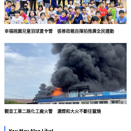
幸福桃園兒童羽球夏令營 張善政親自揮拍推廣全民運動
觀音工業二路化工廠火警 濃煙和大火不斷往竄燒