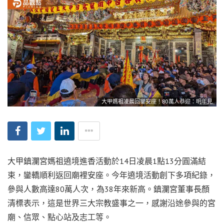
大甲媽祖凌晨回鑾安座！80萬人恭迎：明年見
大甲鎮瀾宮媽祖遶境進香活動於14日凌晨1點13分圓滿結
束，鑾轎順利返回廟裡安座。今年遶境活動創下多項紀錄，
參與人數高達80萬人次，為38年來新高。鎮瀾宮董事長顏
清標表示，這是世界三大宗教盛事之一，感謝沿途參與的宮
廟、信眾、點心站及志工等。