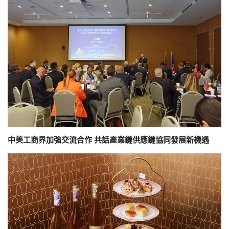
中美工商界加強交流合作 共話產業鏈供應鏈協同發展新機遇