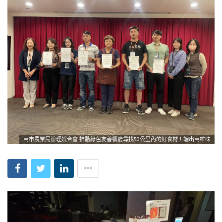
高市農業局辦理媒合會 推動綠色友善餐廳尋找50公里內的好食材！端出高雄味