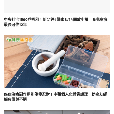
中央社宅1500戶招租！新北等4縣市8/14開放申請 育兒家庭
最長可住12年
癌症治療副作用別傻傻忍耐！中醫個人化體質調理 助癌友緩
解疲憊與不適