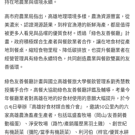
持在地農業與環境永續。
高市府農業局指出，高雄地理環境多樣，農漁資源豐富，從
美濃米、認證溯源蔬果，到梓官漁港的新鮮海產，都是值得
被更多人看見與品嚐的優質食材。透過「綠色友善餐廳」計
畫，政府積極媒合生產者與餐飲業者合作，讓在地食材從產
地到餐桌，縮短食物里程、降低碳排放，也提升餐廳業者在
經營管理具有綠色永續特色，共同創造農業與餐飲雙贏的友
善循環。
綠色友善餐廳計畫與國立高雄餐旅大學餐飲管理系劉秀慧教
授攜手合作，高餐大協助綠色友善餐廳評鑑及輔導，考量今
年餐廳業者對高雄在地的好食材使用的意願大幅提升，於今
(14)日舉辦『高雄好食材媒合推介會』，邀請50公里內的六
家高雄農漁畜產生產者，包括竑盛畜牧場（岡山/友善飼養
動福蛋）、淨安牧場（路竹/產銷履歷黑羽土雞）、創世紀
有機蔬菜（彌陀/當季有機蔬菜）、利河伯（梓官/優質水耕