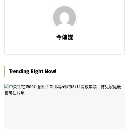
今傳媒
Trending Right Now!