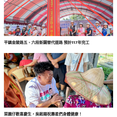
平鎮金陵路五、六段新闢替代道路 預計117年完工
菜園仔歡喜慶生，吳銘賜祝壽星們身體健康！