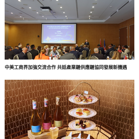
中美工商界加強交流合作 共話產業鏈供應鏈協同發展新機遇