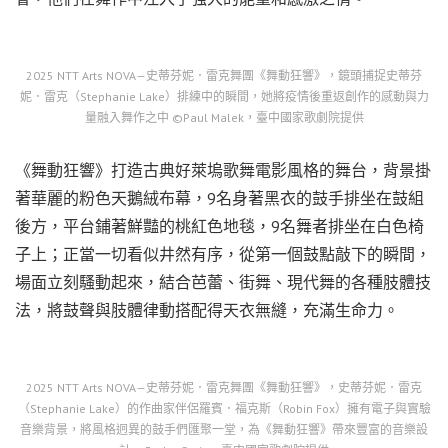
2025 NTT Arts NOVA—史蒂芬妮．雷克舞團《舞動狂響》，鏡頭捕捉史蒂芬
妮．雷克（Stephanie Lake）排練中的瞬間，她將疫情後重返創作的感動與力
量融入舞作之中 ©Paul Malek，臺中國家歌劇院提供
《舞動狂響》打造古典好萊塢歌舞電影風格的舞台，背景掛
著華麗的粉色天鵝絨布幕，9名身著黑衣的鼓手排坐在鼓組
後方，平台鋪著鮮豔的桃紅色地毯，9名舞者排坐在白色椅
子上；正當一切看似井然有序，從第一個鼓點敲下的瞬間，
場面立刻騷動起來，結合芭蕾、街舞、現代舞的各種肢體技
法，將鼓聲與肢體律動搭配得天衣無縫，充滿生命力。
2025 NTT Arts NOVA—史蒂芬妮．雷克舞團《舞動狂響》，史蒂芬妮．雷克
（Stephanie Lake）的作曲家伴侶羅賓．福克斯（Robin Fox）擁有電子與實驗
音樂背景，將風格迥異的鼓手們匯聚一堂，為《舞動狂響》帶來豐富的音樂設