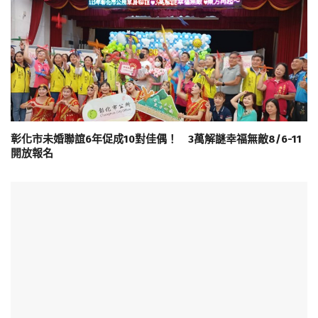
彰化市未婚聯誼6年促成10對佳偶！ 3萬解謎幸福無敵8/6-11
開放報名