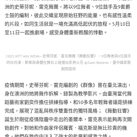
洲的史蒂芬妮．雷克舞團，將以9位舞者、9位鼓手及9套爵
士鼓的編制，彼此交織呈現原始狂野的能量，也有感性溫柔
的片段，如同生活就是一場充滿高低起伏的旅程。5月10日
至11日一起進劇場，感受身體重新甦醒的悸動。
2025 NTT Arts NOVA—史蒂芬妮．雷克舞團《舞動狂響》，9位舞者與9位鼓手
同台共演，節奏與身體在舞台上碰撞出炙熱火花 ©Sam Roberts，臺中國家歌
劇院提供
疫情期間，史蒂芬妮．雷克編創的《群像》曾在臺北演出，
身在澳洲的她將舞作拆解、錄製為教學影片，由臺灣當代舞
蹈藝術家劉奕伶擔任排練指導，和50多名年輕舞者遠距排練
完成，展現了混亂與秩序雙重性的獨特風格；《舞動狂響》
誕生於剛從疫情陰霾中走出的墨爾本，雷克表示能夠再次開
始創作，對她和作曲家伴侶羅賓．福克斯是無比珍貴的機
會，他們在舞作中注入了強大的能量和感激之情。