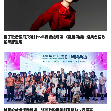
帽子歌后鳳飛飛解封15年傳說級母帶 《鳳聲再續》經典台語歌
謠黑膠重現
桃園設計獎頒獎登場 張善政盼青年創意接軌世界舞臺