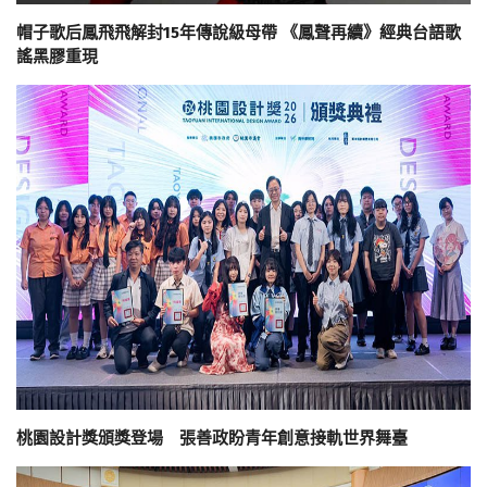
帽子歌后鳳飛飛解封15年傳說級母帶 《鳳聲再續》經典台語歌
謠黑膠重現
桃園設計獎頒獎登場 張善政盼青年創意接軌世界舞臺