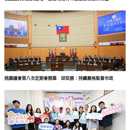
桃園議會第八次定期會開幕 邱奕勝：持續嚴格監督市政