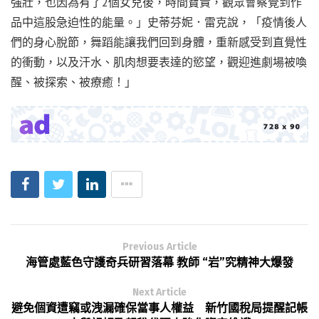
強壯，也因為有了2個女兒後，時間寶貴，觀眾會察覺到作
品中這股急迫性的能量。」史蒂芬妮．雷克說，「疫情後人
們的身心脫節，舞蹈能讓我們回到身體，重新感受到直覺性
的衝動，以及汗水、肌肉想要表達的慾望，觀迎進劇場被喚
醒、被探索、被療癒！」
Previous Article
海管處藍色守護奇兵研習落幕 教師 “岩”究精神大爆發
Next Article
避免個資遭竊或洩漏確保當事人權益 新竹國稅局提醒記帳