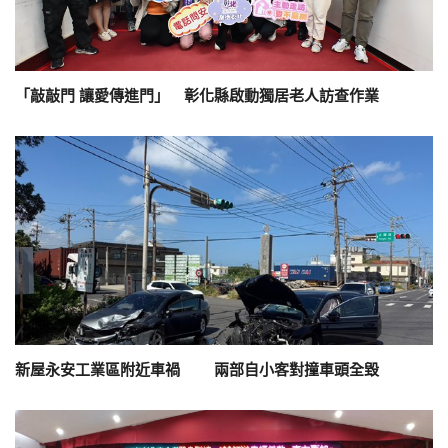
「敲敲門 讓愛傳進門」 彰化縣啟動獨居老人訪查作業
新屋永安工業區附近車禍 兩部自小客對撞車頭全毀