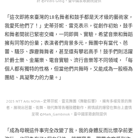
計 ©Pedro Greig，臺中國家歌劇院提供
「這次即將來臺灣的18名舞者和鼓手都是天才級的藝術家，
我愛死他們了！」史蒂芬妮．雷克表示，從創作初始，鼓手
和舞者間就已緊密交織，一同即興、實驗，希望音樂和舞蹈
擁有同等的份量；表演者們背景多元，舞團中有當代、芭
蕾、騷莎、霹靂舞舞者，甚至還有攀岩高手！鼓手們則活躍
於爵士樂、金屬樂、電音實驗、流行音樂等不同領域，「每
個人都有獨特的性格，但當他們共舞時，又能成為一股極為
團結、具凝聚力的力量。」
2025 NTT Arts NOVA—史蒂芬妮．雷克舞團《舞動狂響》，擁有多樣背景的舞
者，展現出芭蕾、街舞、現代舞等各種肢體動作，將情感的爆發在舞台上盡情
呈現 ©Mark_Gambinok，臺中國家歌劇院提供
「成為母親這件事完全改變了我，我的身體反而比懷孕前更