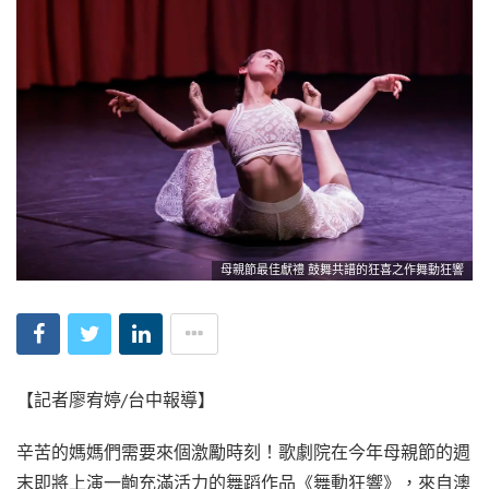
母親節最佳獻禮 鼓舞共譜的狂喜之作舞動狂響
【記者廖宥婷/台中報導】
辛苦的媽媽們需要來個激勵時刻！歌劇院在今年母親節的週
末即將上演一齣充滿活力的舞蹈作品《舞動狂響》，來自澳