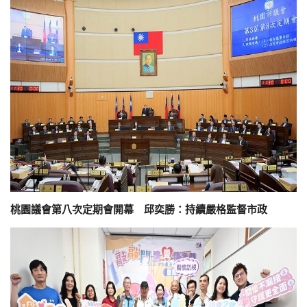
桃園議會第八次定期會開幕 邱奕勝：持續嚴格監督市政