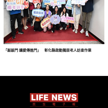
「敲敲門 讓愛傳進門」 彰化縣啟動獨居老人訪查作業