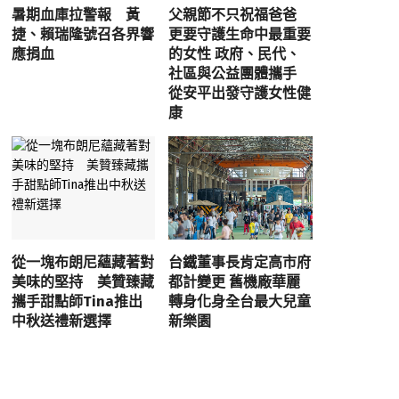
暑期血庫拉警報 黃
父親節不只祝福爸爸
捷、賴瑞隆號召各界響
更要守護生命中最重要
應捐血
的女性 政府、民代、
社區與公益團體攜手
從安平出發守護女性健
康
從一塊布朗尼蘊藏著對
台鐵董事長肯定高市府
美味的堅持 美贊臻藏
都計變更 舊機廠華麗
攜手甜點師Tina推出
轉身化身全台最大兒童
中秋送禮新選擇
新樂園