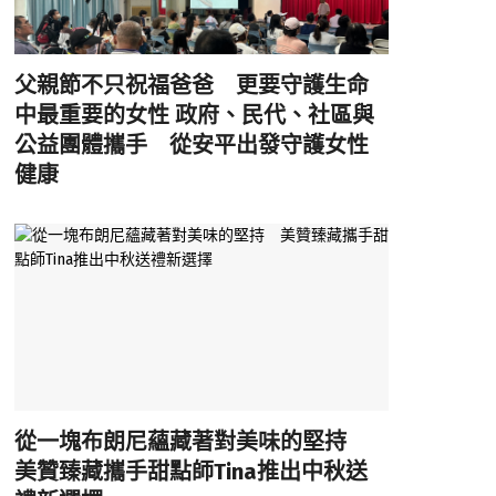
父親節不只祝福爸爸 更要守護生命
中最重要的女性 政府、民代、社區與
公益團體攜手 從安平出發守護女性
健康
從一塊布朗尼蘊藏著對美味的堅持
美贊臻藏攜手甜點師Tina推出中秋送