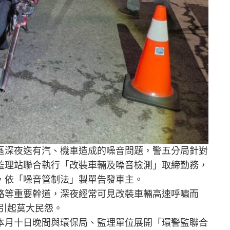
區深夜迭有汽、機車造成的噪音問題，警五分局針對
監理站聯合執行「改裝車輛及噪音檢測」取締勤務，
，依「噪音管制法」製單告發車主。
路等重要幹道，深夜經常可見改裝車輛高速呼嘯而
引起莫大民怨。
本月十日晚間與環保局、監理單位展開「環警監聯合