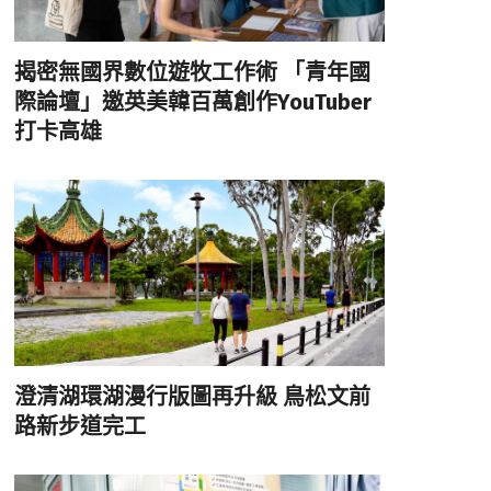
揭密無國界數位遊牧工作術 「青年國
際論壇」邀英美韓百萬創作YouTuber
打卡高雄
澄清湖環湖漫行版圖再升級 鳥松文前
路新步道完工