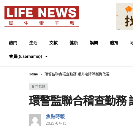
熱門
生活
文教
健康
娛樂
體育
會員({username})
Home
環警監聯合稽查勤務 讓北屯降噪獲得改善
合作媒體
環警監聯合稽查勤務 
焦點時報
2025-04-15