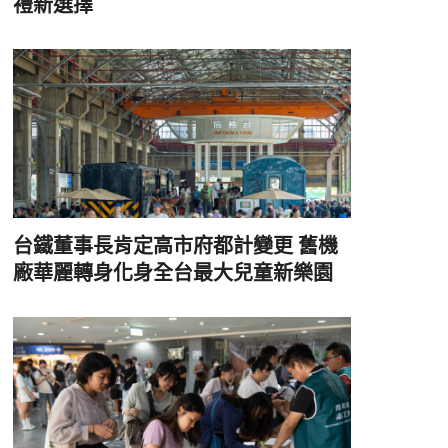
禮新選擇
台鐵董事長肯定高市府都計變更 舊機
廠華麗轉身化身全台最大兒童新樂園