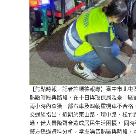
【焦點時報／記者許順德報導】臺中市北屯
熱點時段與路段，在十日與環保局及臺中區
兩小時內查獲一部汽車及四輛重機車不合格
交通組指出，近期於東山路、環中路、松竹
過，偌大轟隆聲音造成居民生活困擾， 同時
警方透過資料分析，掌握噪音熱區與時段，