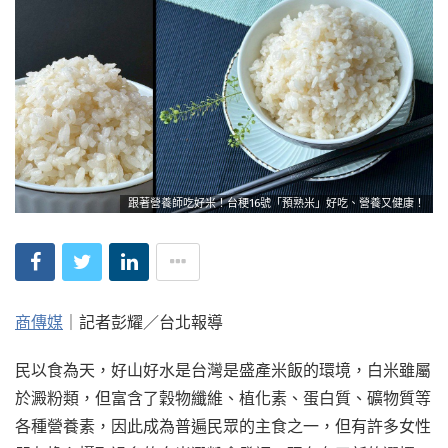
跟著營養師吃好米！台稉16號「預熟米」好吃、營養又健康！
商傳媒
｜記者彭耀／台北報導
民以食為天，好山好水是台灣是盛產米飯的環境，白米雖屬
於澱粉類，但富含了穀物纖維、植化素、蛋白質、礦物質等
各種營養素，因此成為普遍民眾的主食之一，但有許多女性