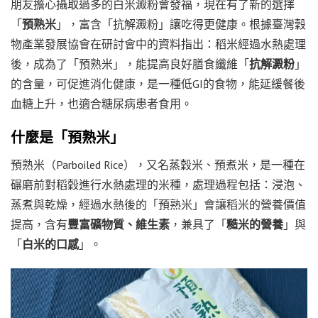
朋友擔心攝取過多的白米澱粉會發福，現在有了新的選擇
「
預熟米
」，富含「抗解澱粉」讓吃得更健康。根據臺灣穀
物產業發展協會在研討會中的資料指出：稻米經過水熱處理
後，成為了「預熟米」，能提高良好膳食纖維「
抗解澱粉
」
的含量，可促進消化健康，是一種低GI的食物，能延緩餐後
血糖上升，也適合糖尿病患者食用。
什麼是「預熟米」
預熟米（Parboiled Rice），又名蒸穀米、預煮米，是一種在
碾磨前對稻穀進行水熱處理的米種，處理過程包括：浸泡、
蒸煮與乾燥，經過水熱後的「預熟米」會讓稻米的營養價值
提高，含有
豐富礦物質、維生素
，兼具了「
糙米的營養
」與
「
白米的口感
」。