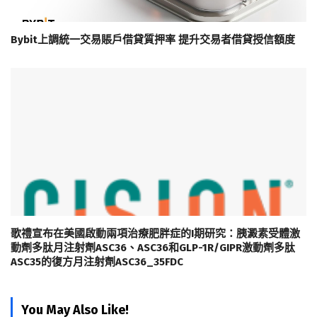
Bybit上調統一交易賬戶借貸質押率 提升交易者借貸授信額度
歌禮宣布在美國啟動兩項治療肥胖症的I期研究：胰澱素受體激
動劑多肽月注射劑ASC36、ASC36和GLP-1R/GIPR激動劑多肽
ASC35的復方月注射劑ASC36_35FDC
You May Also Like!