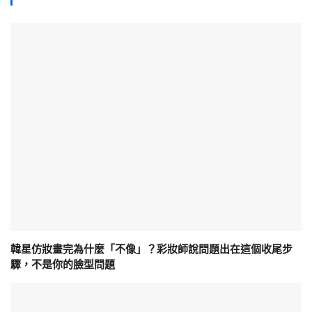
韓星仿妝畫完為什麼「不像」？彩妝師說問題出在這個收尾步
驟，不是你的臉型問題