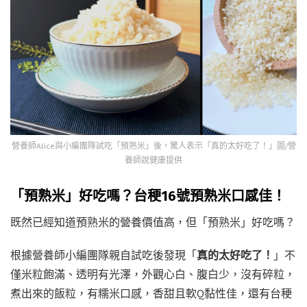
營養師Alice與小編團隊試吃「預熟米」後，驚人表示「真的太好吃了！」圖/營
養師說健康提供
「預熟米」好吃嗎？台稉16號預熟米口感佳！
既然已經知道預熟米的營養價值高，但「預熟米」好吃嗎？
根據營養師小編團隊親自試吃後發現「
真的太好吃了！
」不
僅米粒飽滿、透明有光澤，外觀心白、腹白少，沒有碎粒，
煮出來的飯粒，有糯米口感，香甜且軟Q黏性佳，還有台稉