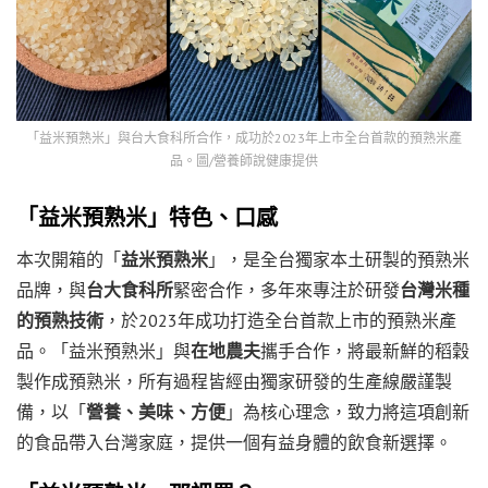
「益米預熟米」與台大食科所合作，成功於2023年上市全台首款的預熟米產
品。圖/營養師說健康提供
「益米預熟米」特色、口感
本次開箱的「
益米預熟米
」，是全台獨家本土研製的預熟米
品牌，與
台大食科所
緊密合作，多年來專注於研發
台灣米種
的預熟技術
，於2023年成功打造全台首款上市的預熟米產
品。「益米預熟米」與
在地農夫
攜手合作，將最新鮮的稻穀
製作成預熟米，所有過程皆經由獨家研發的生產線嚴謹製
備，以「
營養、美味、方便
」為核心理念，致力將這項創新
的食品帶入台灣家庭，提供一個有益身體的飲食新選擇。