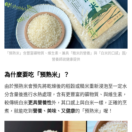
「預熟米」含豐富礦物質、維生素，兼具「糙米的營養」與「白米的口感」圖/
營養師說健康提供
為什麼要吃「預熟米」？
由於預熟米會預先將乾燥後的稻穀或糙米重新浸泡至一定水
分含量後進行水熱處理，含有更豐富的礦物質、與維生素，
較傳統白米
更具營養性
外，其口感上與白米一樣，正確的烹
煮，就能吃到
營養、美味、又健康
的「預熟米」喔！