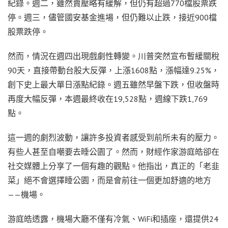
紀錄。週二，雖然賣壓略有緩解，但仍有超過770檔股票跌
停。週三，儘管國安基金進場，但仍難以止跌，接近900檔
股票跌停。
然而，情況在週四出現戲劇性轉變。川普突然宣布暫緩關稅
90天，直接帶動台股大反彈，上漲1608點，漲幅達9.25%，
創下史上最大單日漲點紀錄。週五雖然早盤下跌，但收盤時
再度大幅反彈，本週最終收在19,528點，週線下跌1,769
點。
這一週的劇烈波動，讓許多投資者感受到前所未有的壓力。
有些人甚至自嘲要去睡公園了。然而，財經作家游庭皓卻在
社交媒體上分享了一個有趣的觀點。他指出，真正的「老韭
菜」絕不會選擇睡公園，而是會前往一個更加舒適的地方
——機場。
游庭皓透露，機場大廳不僅有冷氣、WiFi和插座，還提供24