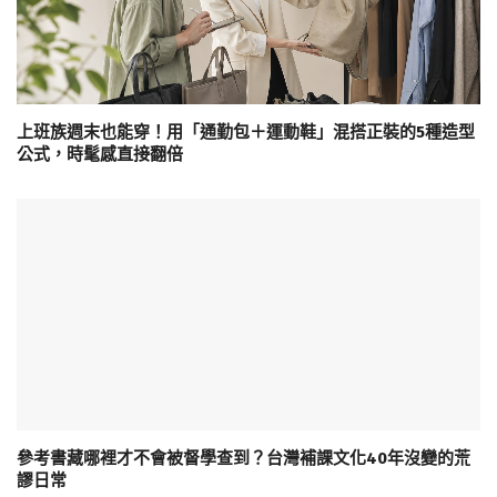
上班族週末也能穿！用「通勤包＋運動鞋」混搭正裝的5種造型
公式，時髦感直接翻倍
參考書藏哪裡才不會被督學查到？台灣補課文化40年沒變的荒
謬日常