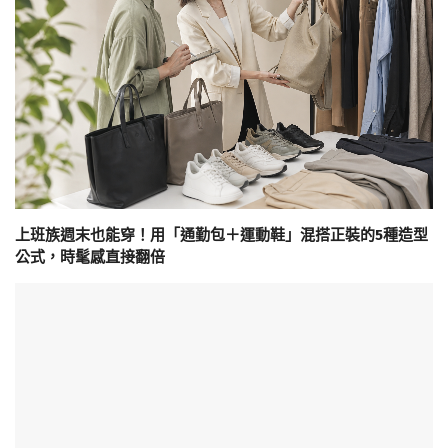
上班族週末也能穿！用「通勤包＋運動鞋」混搭正裝的5種造型
公式，時髦感直接翻倍