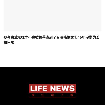
參考書藏哪裡才不會被督學查到？台灣補課文化40年沒變的荒
謬日常