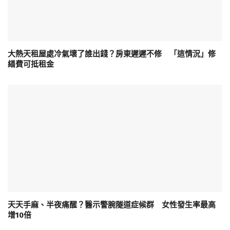
大熱天租屋處冷氣壞了誰出錢？房東遲遲不修 「這情況」修
繕費可抵租金
天天手麻、半夜痛醒？醫示警腕隧道症候群 女性發生率最高
增10倍