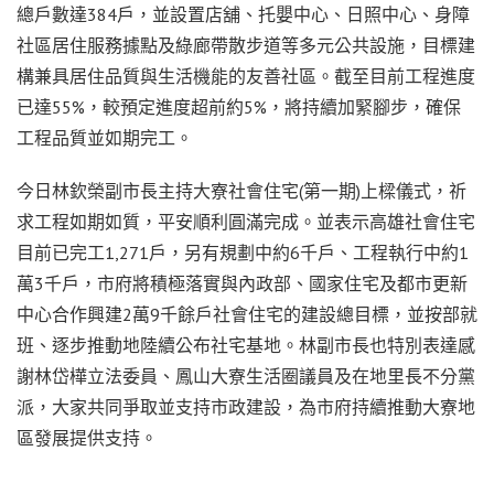
總戶數達384戶，並設置店舖、托嬰中心、日照中心、身障
社區居住服務據點及綠廊帶散步道等多元公共設施，目標建
構兼具居住品質與生活機能的友善社區。截至目前工程進度
已達55%，較預定進度超前約5%，將持續加緊腳步，確保
工程品質並如期完工。
今日林欽榮副市長主持大寮社會住宅(第一期)上樑儀式，祈
求工程如期如質，平安順利圓滿完成。並表示高雄社會住宅
目前已完工1,271戶，另有規劃中約6千戶、工程執行中約1
萬3千戶，市府將積極落實與內政部、國家住宅及都市更新
中心合作興建2萬9千餘戶社會住宅的建設總目標，並按部就
班、逐步推動地陸續公布社宅基地。林副市長也特別表達感
謝林岱樺立法委員、鳳山大寮生活圈議員及在地里長不分黨
派，大家共同爭取並支持市政建設，為市府持續推動大寮地
區發展提供支持。