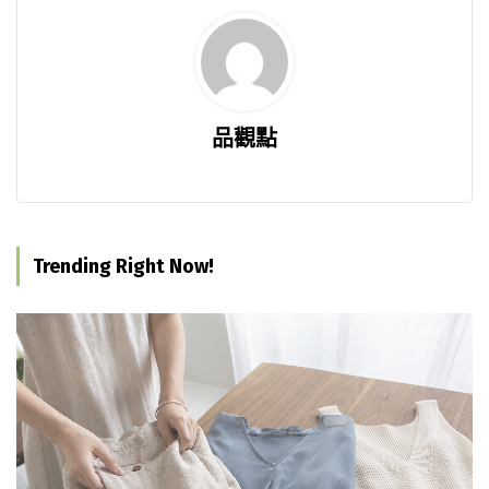
品觀點
Trending Right Now!