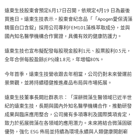
遠東生技股東會預定6月17日召開，依規定4月19 日為最後
買進日。遠東生技表示，股東會紀念品「「Apogen愛保清藻
精蛋白口含錠」採用公司專利FEM101藻株萃取成分，並與
國內知名醫學機構合作實證，具備有效的健康防護力。
遠東生技也宣布擬配發每股現金股利1元、股票股利0.5元，
全年合併每股盈餘(EPS)達1.8元，年增幅80%。
今年首季，遠東生技營收跟去年相當，公司仍對未來營運前
景樂觀，並將持續穩健推進產品布局與市場拓展。
遠東生技董事長闕壯群表示：「深耕微藻生醫領域已近半世
紀的遠東生技，長期與國內外知名醫學機構合作，推動研發
成果與臨床應用整合，公司擁有多項專利及國際獎項肯定，
致力於拓展微藻在各領域的應用潛力。未來將結合微藻固碳
優勢，強化 ESG 佈局並持續為環境永續與人類健康開創嶄