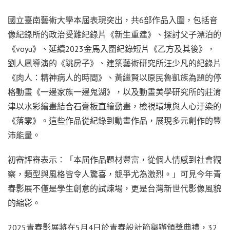
國立臺南藝術大學本屆表現突出，共6部作品入圍，包括音
像紀錄所的政治受難紀錄片《新生重建》、探討父子漂泊的
《voyu》、延續2023金馬入圍紀錄短片《乙方及其後》，
劉人鳳導演的《跳房子》、建築藝術研究所汪少凡的紀錄片
《肉人：精神病人的時間》、黃繼賢以原民魯凱族為題的停
格動畫《一邊家族一邊鬼湖》，以及動畫美學研究所的莊淯
津以水彩繪畫結合石膏板直繪動畫，檢視環境與人心汙染的
《落雺》。這些作品從紀錄到動畫作品，展現多元創作的豐
沛能量。
初審評審表示：「本屆作品題材豐富，從個人情感到社會觀
察，類型與風格皆令人驚喜，競爭尤為激烈。」可見今年青
春影展不僅是學生創意的試煉場，更是台灣新世代影像風貌
的縮影。
2025青春影展將在5月4日於青春設計節舉辦頒獎典禮，32