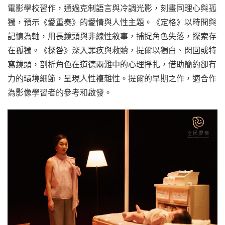
電影學校習作，通過克制語言與冷調光影，刻畫同理心與孤
獨，預示《愛重奏》的愛情與人性主題。《定格》以時間與
記憶為軸，用長鏡頭與非線性敘事，捕捉角色失落，探索存
在孤獨。《探咎》深入罪疚與救贖，提爾以獨白、閃回或特
寫鏡頭，剖析角色在道德兩難中的心理掙扎，借助簡約卻有
力的環境細節，呈現人性複雜性。提爾的早期之作，適合作
為影像學習者的參考和啟發。