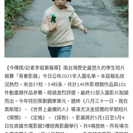
【今傳媒/記者李祖東報導】南台灣歷史最悠久的學生短片
競賽「青春影展」今日公布2025年入圍名單。本屆報名狀
況熱烈，來自37校、54科系，共計145件影視類作品與101
件動畫類作品參賽，經過激烈評選，最終32部入圍影片脫穎
而出。今年特別策劃觀摩單元，選映《八月三十一日，我在
奧斯陸》、《世界上最爛的人》導演尤沃金提爾的早期短片
《憐憫》、《定格》、《探咎》。影展將於5月1日至5月4
日在高雄市電影館3樓經典影廳舉行，共9場放映，所有場次