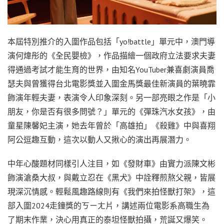
本屆特別推介的入圍作品包括「yo!battle」單元中，澳門導
演何煒彤的《全民嬰檢》，作品描繪一個政府立法要求夫妻
得通過考試才能生育的世界，由知名YouTuber兼喜劇演員喬
瑟夫與曾獲得台北電影獎並入圍金馬獎最佳新演員的葉曉霏
飾演年輕夫妻，表演令人印象深刻。另一部亮眼之作是「小
朋友，你是否有很多問號？」單元的《彈珠汽水女孩》，由
童星陳馨妃主演，她去年曾於「高雄拍」《殺雞》中與喜翔
阿公逗趣互動，這次以動人又揪心的演出再展潛力。
中年心酸題材同樣引人注目，如《發財車》由實力派陳文彬
飾演滄桑大叔，與戴立忍在《黑犬》中詮釋煎熬父親，皆展
現深沉情感。輕鬆風趣路線則有《我們來拍怪獸打架》，這
部入圍2024走鐘獎的ㄎㄧㄤ片，講述兩位電影系高職生為
了期末作業，決心用真正的泰坦怪獸拍攝，荒誕又爆笑。