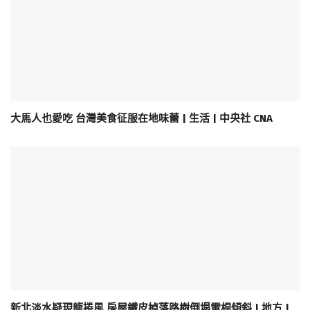
大馬人也愛吃 台灣美食征服在地味蕾 | 生活 | 中央社 CNA
新北淡水疑現龍捲風 房屋鐵皮掉落路樹倒塌電桿傾斜 | 地方 |