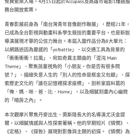
免費索票入場，4月15日起於Accupass及高雄市電影1樓館服
務台開放索票。
青春影展前身為「南台灣青年音像創作聯展」，歷經21年，
已成為全台影視與動畫科系學生競技的重要平台，也是新銳
導演展現才華的公信力舞台。本屆入圍作品分為8大單元：
以網路迷因為靈感的「yo!battle」、以交通工具為背景的
「衝衝衝衝！拉風」、宛如奇異主題曲的「混沌 Main
Theme」、聚焦孩童視角的「小朋友，你是否有很多問
號？」、描繪失意人生的「別人的性命是框金又包銀」、探
索歷史文化的「誰在記憶裡探求座標」、剖析家庭糾葛的
「俺．媽．咪．爸．比．Home」，以及細膩刻畫內心幽微
的「暗房之內」。
本次觀摩片聚焦丹麥出生、奧斯陸長大的名導演尤沃金提
爾，以細膩情感與人性探索著稱。他的早期短片《憐憫》、
《定格》、《探咎》展現對影像與主題的初探。《憐憫》為