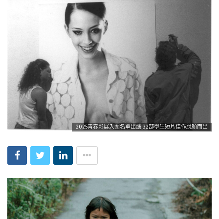
2025青春影展入圍名單出爐 32部學生短片佳作脫穎而出