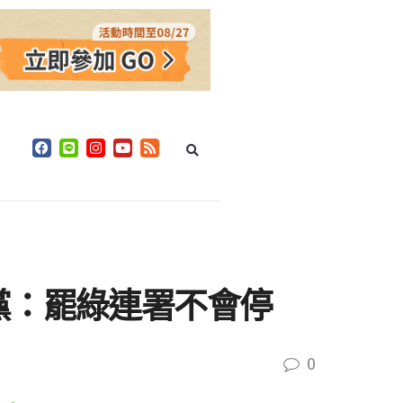
黨：罷綠連署不會停
0