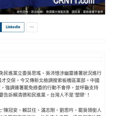
綠色恐怖，政治辦案! 檢調擴大搜藍民團 國民黨：罷綠連署不會停
Linkedin
罷免民進黨立委吳思瑤、吳沛憶涉幽靈連署狀況進行
今晨才交保，今又傳新北檢調搜索板橋區黨部。中國
度，強調連署罷免綠委的行動不會停，並呼籲支持
要告訴賴清德和民進黨，台灣人不是“塑膠”！
士”陳冠安、賴苡任、滿志剛、劉思吟、罷吳領銜人