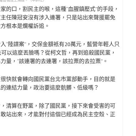
羅智強及王鴻薇。（中評社）
家的口，割民主的喉，這種“血腥鎮壓式”的手段，
室主任陳冠安沒有涉入連署，只是站出來聲援罷免
檢方根本是爛權訴追。
入“陸諜案”，交保金額衹有20萬元，藍營年輕人只
法可以這麼丟臉嗎？從柯文哲，再到追殺國民黨，
力量，“該連署的去連署，該拉票的去拉票”。
位很快就會轉向國民黨台北市黨部動手，目的就是
免的連結力量，政治要這麼骯髒、低級嗎？
力，清算在野黨，除了國民黨，接下來會受害的可
勇敢站出來，才能對付這個已經成為民主空殼、正