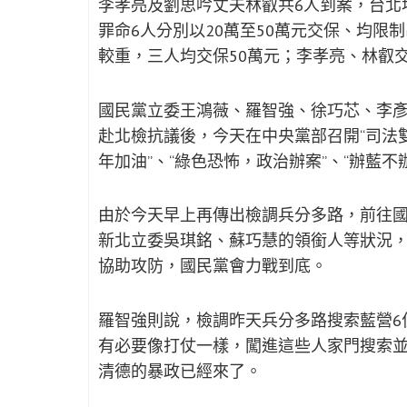
李孝亮及劉思吟丈夫林叡共6人到案，台北
罪命6人分別以20萬至50萬元交保、均
較重，三人均交保50萬元；李孝亮、林叡交
國民黨立委王鴻薇、羅智強、徐巧芯、李
赴北檢抗議後，今天在中央黨部召開“司法
年加油”、“綠色恐怖，政治辦案”、“辦藍
由於今天早上再傳出檢調兵分多路，前往
新北立委吳琪銘、蘇巧慧的領銜人等狀況
協助攻防，國民黨會力戰到底。
羅智強則說，檢調昨天兵分多路搜索藍營6
有必要像打仗一樣，闖進這些人家門搜索
清德的暴政已經來了。