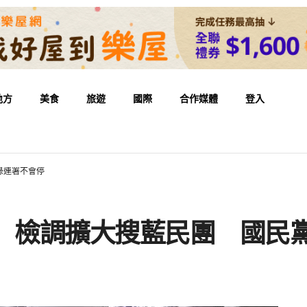
地方
美食
旅遊
國際
合作媒體
登入
綠連署不會停
! 檢調擴大搜藍民團 國民