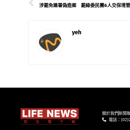
涉罷免連署偽造案 罷綠委民團6人交保境
yeh
關於我們
新聞
電話：(02)2