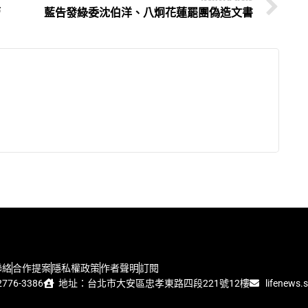
管
藍告發綠委沈伯洋、八炯花蓮罷團偽造文書
聯絡
合作提案
隱私權政策
作者聲明
訂閱
776-3386
地址：台北市大安區忠孝東路四段221號12樓
lifenews.