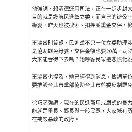
左起藍委李彥秀、
他強調，賴清德運用司法，正在一步步封大
目的就是護航民進黨立委，而自己的辦公
綠委，昨天也被搜索、扣押並重金交保，
王鴻薇則質疑，民進黨不只一位立委助理涉
是協助罷免綠委，交保金額也要20萬，司
大家能吞得下去嗎？她呼籲民眾把悲憤化為
王鴻薇也提及，她已經得到消息，檢調單
要摧毀台北市黨部協助台北市藍委反制罷
徐巧芯強調，現在的民進黨用戒嚴式的暴
能就是里長、鄰長與一般民眾，大家衹有
在戒嚴暴政的政府。