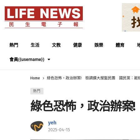
熱門
生活
文教
健康
娛樂
體育
會員({username})
Home
綠色恐怖，政治辦案! 檢調擴大搜藍民團 國民黨：罷
熱門
綠色恐怖，政治辦案
yeh
2025-04-15