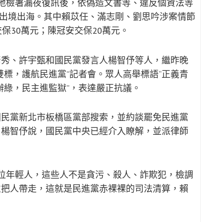
地檢署漏夜復訊後，依偽造文書等、違反個資法等
限制出境出海。其中賴苡任、滿志剛、劉思吟涉案情節
保30萬元；陳冠安交保20萬元。
彥秀、許宇甄和國民黨發言人楊智伃等人，繼昨晚
雙標，護航民進黨”記者會。眾人高舉標語“正義青
不辦綠，民主進監獄”，表達嚴正抗議。
國民黨新北市板橋區黨部搜索，並約談罷免民進黨
，楊智伃說，國民黨中央已經介入瞭解，並派律師
位年輕人，這些人不是貪污、殺人、詐欺犯，檢調
並把人帶走，這就是民進黨赤裸裸的司法清算，賴