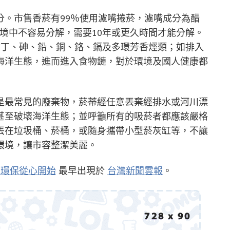
分。市售香菸有99％使用濾嘴捲菸，濾嘴成分為醋
酸纖維在環境中不容易分解，需要10年或更久時間才能分解。
古丁、砷、鉛、銅、鉻、鎘及多環芳香烴類；如排入
海洋生態，進而進入食物鏈，對於環境及國人健康都
是最常見的廢棄物，菸蒂經任意丟棄經排水或河川漂
甚至破壞海洋生態；並呼籲所有的吸菸者都應該嚴格
丟在垃圾桶、菸桶，或隨身攜帶小型菸灰缸等，不讓
環境，讓市容整潔美麗。
 環保從心開始
最早出現於
台灣新聞雲報
。