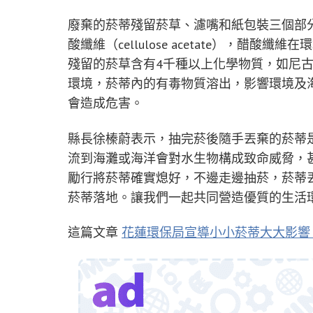
廢棄的菸蒂殘留菸草、濾嘴和紙包裝三個部
酸纖維（cellulose acetate），醋
殘留的菸草含有4千種以上化學物質，如尼
環境，菸蒂內的有毒物質溶出，影響環境及
會造成危害。
縣長徐榛蔚表示，抽完菸後隨手丟棄的菸蒂
流到海灘或海洋會對水生物構成致命威脅，
勵行將菸蒂確實熄好，不邊走邊抽菸，菸蒂
菸蒂落地。讓我們一起共同營造優質的生活
這篇文章
花蓮環保局宣導小小菸蒂大大影響