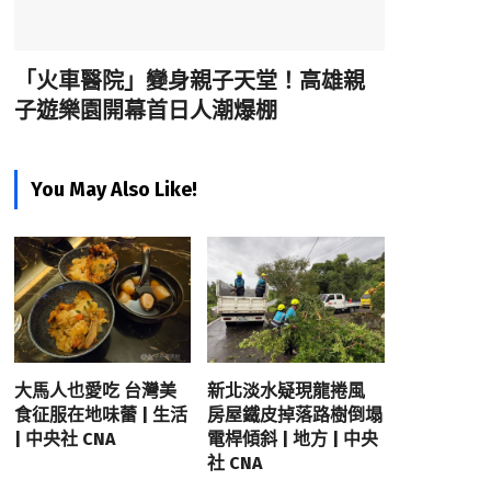
「火車醫院」變身親子天堂！高雄親
子遊樂園開幕首日人潮爆棚
You May Also Like!
大馬人也愛吃 台灣美
新北淡水疑現龍捲風
食征服在地味蕾 | 生活
房屋鐵皮掉落路樹倒塌
| 中央社 CNA
電桿傾斜 | 地方 | 中央
社 CNA