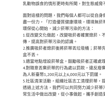
乳動物誤食的情形更時有所聞，對生態威脅
面對這樣的問題，我們每個人都可以從自身
盡一份力，「打造優質健康環境，環境無菸
環保從心開始，減少菸蒂污染的方法：
1.從改變文化做起，改變吸菸者確實熄菸、
傳，提高對菸蒂污染的認識。
2.推廣吸菸者熄菸後將菸蒂丟垃圾桶；菸蒂
盒不丟。
3.適當地點增設菸蒂盒，鼓勵吸菸者正確處
4.對隨意丟棄菸蒂的行為處以罰款，違反廢棄
為人新臺幣1,200元以上6,000元以下罰鍰。
5.社區清潔活動，組織社區志工清理菸蒂，
透過上述方法，我們可以共同努力減少菸蒂
常生活中做出改變，從小事做起，攜手創造