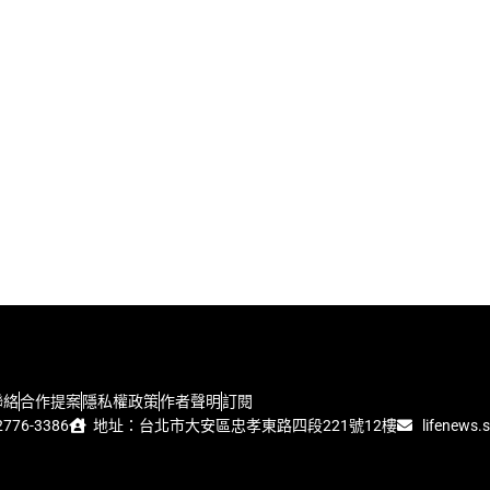
聯絡
合作提案
隱私權政策
作者聲明
訂閱
776-3386
地址：台北市大安區忠孝東路四段221號12樓
lifenews.