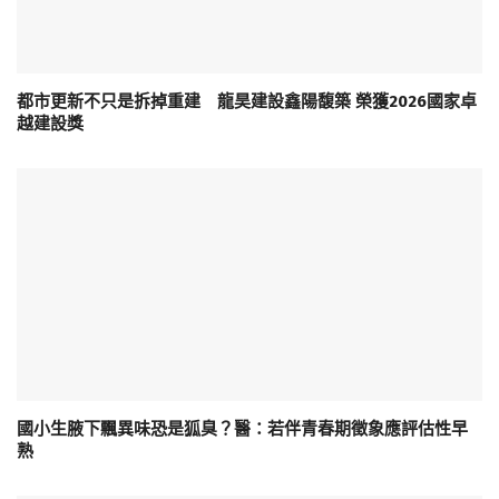
都市更新不只是拆掉重建 龍昊建設鑫陽馥築 榮獲2026國家卓
越建設獎
國小生腋下飄異味恐是狐臭？醫：若伴青春期徵象應評估性早
熟