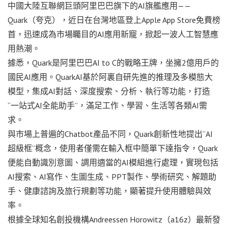
中國大陸互聯網巨頭阿里巴巴旗下的AI旗艦應用——
Quark（夸克），近日在台灣地區登上Apple App Store免費榜
首，迅速成為市場矚目的AI應用新寵，掀起一波人工智慧應
用熱潮。
據悉，Quark是阿里巴巴AI to C的戰略王牌，坐擁2億用戶的
國民AI應用。QuarkAI基於阿裏自研先進的推理及多模態大
模型，集成AI對話、深度搜索、分析、執行等功能，打造
“一站式AI全能助手”，滿足工作、學習、生活等各類AI需
求。
與市場上普遍的Chatbot產品不同，Quark創新性地提出“AI
超級框”概念，使用者僅需在輸入框中簡單下達指令，Quark
便能自動識別意圖、調用適當的AI模組進行處理，實現包括
AI搜索、AI寫作、生圖生成、PPT製作、學術研究、解題助
手、健康諮詢及旅行規劃等功能，顯著提升使用體驗與效
率。
根據全球知名創投機構Andreessen Horowitz（a16z）最新發