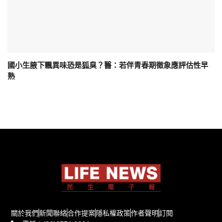
國小生腋下飄異味恐是狐臭？醫：若伴青春期徵象應評估性早
熟
關於我們
新聞聯絡
合作提案
隱私權政策
作者聲明
訂閱