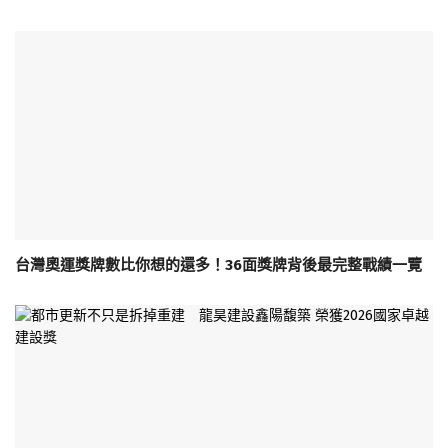
台灣奧運獎牌數比你想的還多！36面獎牌背後最完整戰績一覽