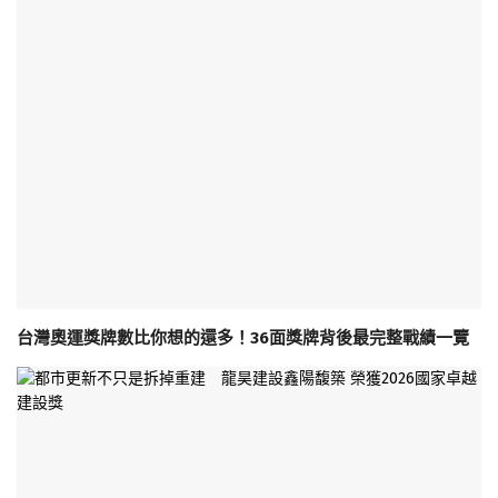
台灣奧運獎牌數比你想的還多！36面獎牌背後最完整戰績一覽