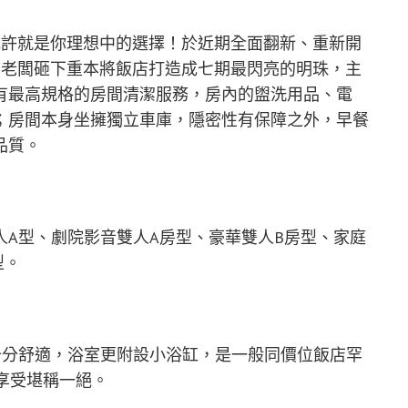
或許就是你理想中的選擇！於近期全面翻新、重新開
，老闆砸下重本將飯店打造成七期最閃亮的明珠，主
有最高規格的房間清潔服務，房內的盥洗用品、電
；房間本身坐擁獨立車庫，隱密性有保障之外，早餐
品質。
A型、劇院影音雙人A房型、豪華雙人B房型、家庭
型。
十分舒適，浴室更附設小浴缸，是一般同價位飯店罕
享受堪稱一絕。