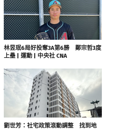
林昱珉6局好投奪3A第6勝 鄭宗哲3度
上壘 | 運動 | 中央社 CNA
劉世芳：社宅政策滾動調整 找到地