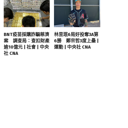
BNT疫苗採購詐騙慈濟
林昱珉6局好投奪3A第
案 調查局：查扣財產
6勝 鄭宗哲3度上壘 |
逾10億元 | 社會 | 中央
運動 | 中央社 CNA
社 CNA