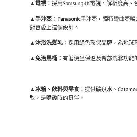
▲
電視
：採用Samsung4K電視，解析度
▲
手沖壺
：
Panasonic
手沖壺，獨特彎曲壺嘴
對會愛上這個設計。
▲
沐浴洗髮乳
：採用綠色環保品牌，為地球
▲
免治馬桶：
有著便坐保溫及臀部洗滌功能
▲
冰箱、飲料與零食
：提供礦泉水、Cata
乾，是嘴饞時的良伴。