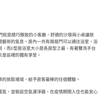
進門就是精巧雅致的小客廳，舒適的沙發與小桌讓旅
間藝術的氣息。房內一共有兩扇門可以通往浴室，浴
用，而E型房浴室大小是各房型之最，有著雙洗手台
天是這裡的獨有享受。
華的放鬆場域，給予房客最棒的住宿體驗。
暖氣，並裝設空氣濾淨器，在疫情期間入住也能安心