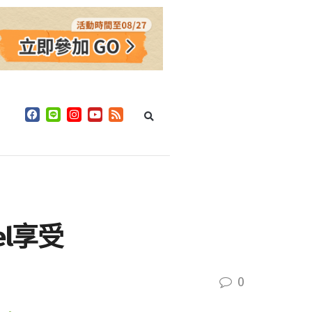
el享受
0