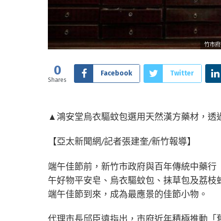
竹市府
0
Facebook
Twitter
Shares
▲鴻安堂烏衣驅蚊包選用天然漢方藥材，透過
【亞太新聞網/記者張建奎/新竹報導】
端午佳節前，新竹市政府與百年傳統中藥行
午好物平安皂、烏衣驅蚊包、抹草包及荔枝
端午佳節到來，成為最應景的佳節小物。
代理市長邱臣遠指出，市府近年積極推動「