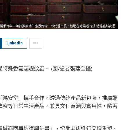
攜手百年中藥行推廣端午應景好物 邱代理市長：協助在地業者行銷 活絡舊城商圈
Linkedin
特殊香氣驅趕蚊蟲。 (圖/記者張建奎攝)
「鴻安堂」攜手合作，透過傳統產品新包裝，推廣端
蜂蜜等日常生活產品，兼具文化意涵與實用性，隨著
舊城商圈再造復興計畫」，協助老店進行品牌重塑、