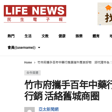
熱門
生活
文教
健康
娛樂
體育
會員({username})
Home
竹市府攜手百年中藥行推廣端午應景好物 邱代理市長：
合作媒體
竹市府攜手百年中藥
行銷 活絡舊城商圈
亞太新聞網