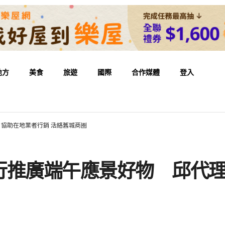
地方
美食
旅遊
國際
合作媒體
登入
協助在地業者行銷 活絡舊城商圈
行推廣端午應景好物 邱代