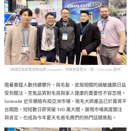
（美國空氣家電領導品牌 SoleusAir，即將首度登台。圖／SoleusAir 提供）
隨著養寵人數持續攀升，與毛髮、皮屑相關的過敏議題日益
受到關注，空氣品質對毛孩與家人健康的重要性不容忽視。
SoleusAir 近年積極布局亞洲市場，吸毛大師產品已於募資平
台開跑，短短數日即突破 300 萬大關，展現市場高度關注
與肯定，也成為今年夏天毛爸毛媽們的熱門話題焦點。