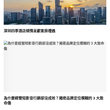
深圳四季酒店傾情呈獻套房禮遇
為什麼經營短影音行銷卻沒成效？揭密品牌定位模糊的 3 大致
命傷