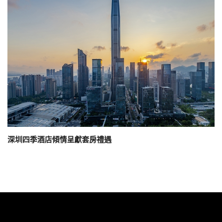
深圳四季酒店傾情呈獻套房禮遇