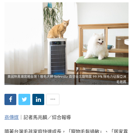
美國熱賣潮席捲台灣！吸毛大師 SoleusAir 首登台北寵物展 99.9% 除毛力征服亞洲
毛爸媽
商傳媒
｜記者馬兆麟／綜合報導
隨著台灣毛孩家庭快速成長，「寵物毛髮過敏」、「居家異