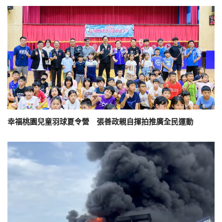
幸福桃園兒童羽球夏令營 張善政親自揮拍推廣全民運動