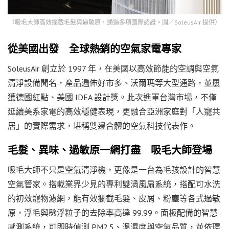
（吸毛大師高效攔截毛髮與過敏原，通過多項國際認證。圖／SoleusAir 提供）
從美國出發 全球熱銷的空氣家電專家
SoleusAir 創立於 1997 年，在美國以高效節能的空調與空氣
清淨設備聞名，產品遍佈好市多、沃爾瑪等大型通路，並屢
獲德國紅點、美國 IDEA 設計獎。此次進軍台灣市場，不僅
延續美系家電的高效穩健表現，更融合亞洲家庭對「人寵共
居」的實際需求，堪稱雙邊合體的空氣科技代表作。
毛髮、異味、過敏原一網打盡 吸毛大師登場
吸毛大師不只是空氣清淨機，更像是一台為毛孩設計的智慧
空氣管家。搭載業界少見的專利雙渦風扇系統，搭配可水洗
的初效寵物濾網，能有效攔截毛髮、皮屑、粉塵等各式過敏
原，浮毛與懸浮粒子的去除率高達 99.99。面板配備的智慧
感測系統，可即時偵測 PM2.5、溫濕度與空氣品質，並依環