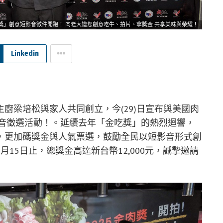
獎」創意短影音徵件開跑！ 肉老大邀您創意吃牛、拍片、拿獎金 共享美味與榮耀！
Linkedin
廚梁培松與家人共同創立，今(29)日宣布與美國肉
影音徵選活動！。延續去年「金吃獎」的熱烈迴響，
，更加碼獎金與人氣票選，鼓勵全民以短影音形式創
15日止，總獎金高達新台幣12,000元，誠摯邀請