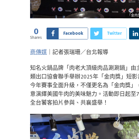
「金肉
0
Facebook
Twitter
Shares
商傳媒
｜記者張瑞珊／台北報導
知名火鍋品牌「肉老大頂級肉品涮涮鍋」由主
類出口協會聯手舉辦2025年「金肉獎」短
今年賽事全面升級，不僅更名為「金肉獎」
意演繹美國牛肉的美味魅力。活動即日起至7月
全台饕客拍片參與、共襄盛舉！