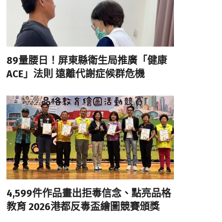
89量腰日！屏東縣衛生局推廣「健康
ACE」法則 遠離代謝症候群危機
4,599件作品畫出拒毒信念、點亮品格
教育 2026港都反毒盃繪圖競賽頒獎