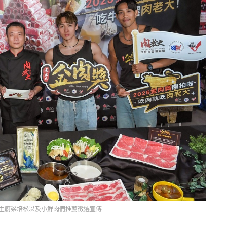
主廚梁培松以及小鮮肉們推薦徵選宣傳