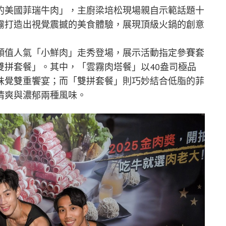
的美國菲瑞牛肉」，主廚梁培松現場親自示範話題十
霧打造出視覺震撼的美食體驗，展現頂級火鍋的創意
顏值人氣「小鮮肉」走秀登場，展示活動指定參賽套
雙拼套餐」。其中，「雲霧肉塔餐」以40盎司極品
味覺雙重饗宴；而「雙拼套餐」則巧妙結合低脂的菲
清爽與濃郁兩種風味。