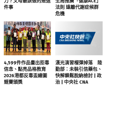
力？父母最該做的是這
生局推廣「健康ACE」
件事
法則 遠離代謝症候群
危機
4,599件作品畫出拒毒
漢光演習榴彈掉落 陸
信念、點亮品格教育
勤部：未裝引信藥包、
2026港都反毒盃繪圖
快解鎖鬆脫納檢討 | 政
競賽頒獎
治 | 中央社 CNA