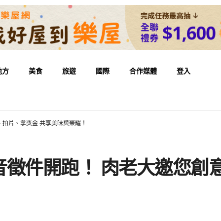
地方
美食
旅遊
國際
合作媒體
登入
、拍片、拿獎金 共享美味與榮耀！
音徵件開跑！ 肉老大邀您創