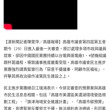
【漾新聞記者陳雯萍／高雄報導】高雄市議會第四屆第五會
期今（29）日進入最後一天審查，原訂處理多項市政與議員
提案，卻因中國國民黨團持續以台電興達電廠3、4號機組議
題杯葛議程，導致議事進度嚴重受阻。高雄市議會民主進步
黨團強烈譴責藍營行為「惡意干擾議事、罔顧市民福祉」，
抨擊其將政治操作凌駕民生建設之上。
民主進步黨團總召江瑞鴻表示，今排定審查的預算案與高雄
市民生活息息相關，包括「高雄市美濃區美濃湖環境營造規
劃工程」、「旗津海域安全維護計畫」、「高雄市碳預算」
等案，皆遭藍營反覆發言干擾，無法順利表決通過，形同蓄