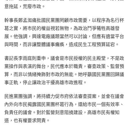
意拖延，荒廢市政。
幹事長鄭孟洳痛批國民黨團罔顧市政需要，以程序為名行杯
葛之實，將市民的權益視若無物，為政治鬥爭犧牲高雄發
展。他強調，興達電廠議題當然可以討論，但應有適當平台
與時間，而非讓整體議事癱瘓，造成民生工程預算延宕。
書記長李雨庭則重申，議會是市民授權的民主殿堂，不是政
黨操作與表演的舞台，民代應本於職責，審查政策、監督預
算，而非以情緒掩飾對市政的無能。她呼籲國民黨團回歸議
事正軌，停止讓政治干擾高雄市政進程。
民進黨團強調，將持續力促市府依法審查提案，並會在議會
內外向市民揭露國民黨團杯葛行為，還給市民一個有效率、
負責任的議會。對於藍營刻意阻撓建設，高雄市民有權知
道，也有權要求問責。