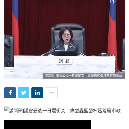
漾新聞|議會最後一日爆衝突 綠營轟藍營杯葛荒廢市政