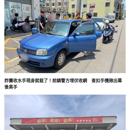
詐團收水手現身就栽了！前鎮警方埋伏收網 查扣手機揪出幕
後黑手