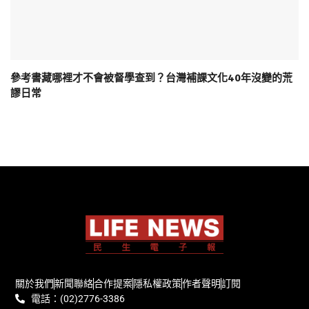
參考書藏哪裡才不會被督學查到？台灣補課文化40年沒變的荒
謬日常
關於我們
新聞聯絡
合作提案
隱私權政策
作者聲明
訂閱
電話：(02)2776-3386