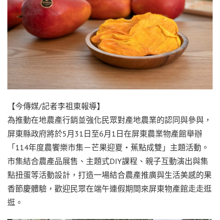
【今傳媒/記者李祖東報導】
為推動在地農產行銷並強化民眾對產地農業的認同與參與，
屏東縣政府將於5月31日至6月1日在屏東農業物產館舉辦
「114年度農饗樂市集－芒果迎夏・蕉點成雙」主題活動。
市集結合農產品展售、主題式DIY課程、親子互動演出與集
點扭蛋等活動設計，打造一場結合農產推廣與生活美感的果
香節慶體驗，歡迎民眾在端午連假期間來屏東物產館走走逛
逛。