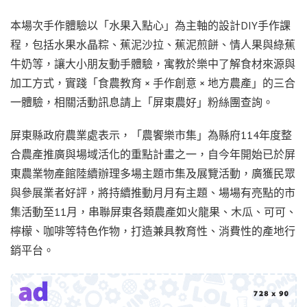
本場次手作體驗以「水果入點心」為主軸的設計DIY手作課
程，包括水果水晶粽、蕉泥沙拉、蕉泥煎餅、情人果與綠蕉
牛奶等，讓大小朋友動手體驗，寓教於樂中了解食材來源與
加工方式，實踐「食農教育 × 手作創意 × 地方農產」的三合
一體驗，相關活動訊息請上「屏東農好」粉絲團查詢。
屏東縣政府農業處表示，「農饗樂市集」為縣府114年度整
合農產推廣與場域活化的重點計畫之一，自今年開始已於屏
東農業物產館陸續辦理多場主題市集及展覽活動，廣獲民眾
與參展業者好評，將持續推動月月有主題、場場有亮點的市
集活動至11月，串聯屏東各類農產如火龍果、木瓜、可可、
檸檬、咖啡等特色作物，打造兼具教育性、消費性的產地行
銷平台。