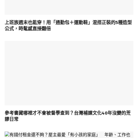
上班族週末也能穿！用「通勤包＋運動鞋」混搭正裝的5種造型
公式，時髦感直接翻倍
參考書藏哪裡才不會被督學查到？台灣補課文化40年沒變的荒
謬日常