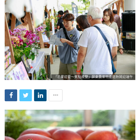
「芒果迎夏～蕉點成雙」屏東農業物產館熱鬧迎端午