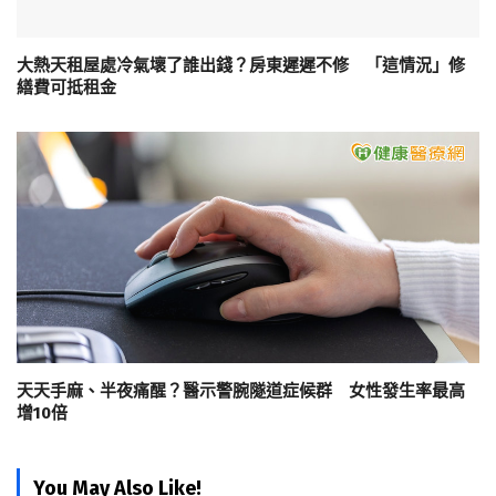
大熱天租屋處冷氣壞了誰出錢？房東遲遲不修 「這情況」修
繕費可抵租金
天天手麻、半夜痛醒？醫示警腕隧道症候群 女性發生率最高
增10倍
You May Also Like!