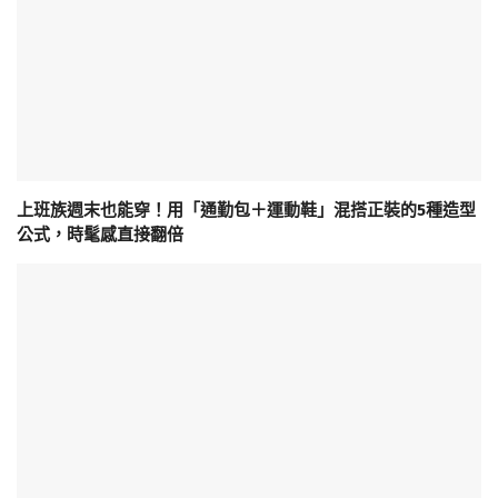
上班族週末也能穿！用「通勤包＋運動鞋」混搭正裝的5種造型
公式，時髦感直接翻倍