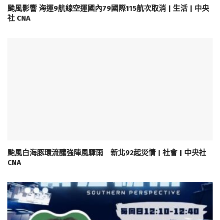
颱風影響 海運9航線空運國內79國際115航次取消 | 生活 | 中央
社 CNA
颱風白海豚環流釀強陣風驟雨 新北92起災情 | 社會 | 中央社
CNA