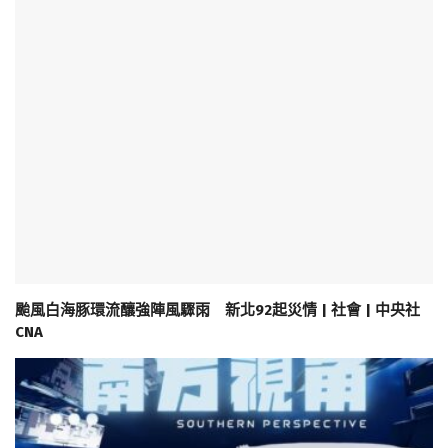
颱風白海豚環流釀強陣風驟雨 新北92起災情 | 社會 | 中央社
CNA