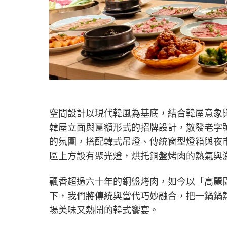
空間設計以現代韓風為基底，結合韓屋意象
韓屋立面與匾額形式的招牌設計，散發老字
的氛圍，搭配韓式吊燈、傳統窗型燈箱與夜
區上方設有聚光燈，烘托銅盤烤肉的熱氣與
飄香超過六十年的銅盤烤肉，如今以「高麗園
下，我們將傳統與當代巧妙融合，把一鍋鍋
場美味又熱鬧的韓式饗宴。