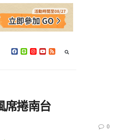
風席捲南台
0