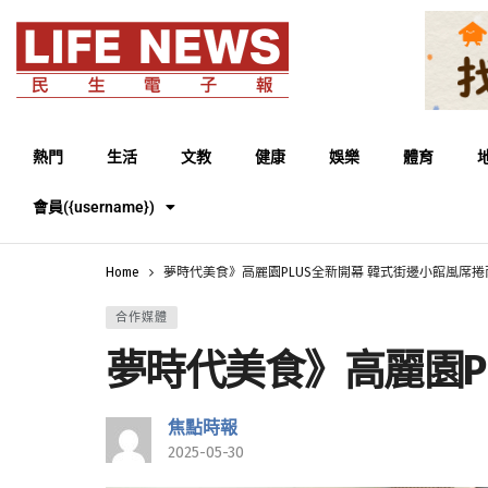
熱門
生活
文教
健康
娛樂
體育
會員({username})
Home
夢時代美食》高麗園PLUS全新開幕 韓式街邊小館風席捲
合作媒體
夢時代美食》高麗園P
焦點時報
2025-05-30