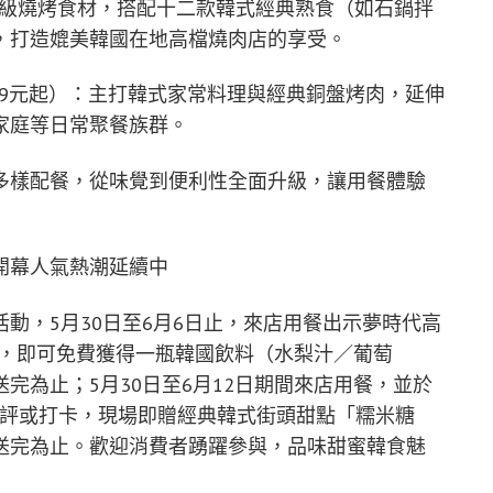
等頂級燒烤食材，搭配十二款韓式經典熟食（如石鍋拌
，打造媲美韓國在地高檔燒肉店的享受。
童99元起）：主打韓式家常料理與經典銅盤烤肉，延伸
家庭等日常聚餐族群。
多樣配餐，從味覺到便利性全面升級，讓用餐體驗
開幕人氣熱潮延續中
動，5月30日至6月6日止，來店用餐出示夢時代高
稿，即可免費獲得一瓶韓國飲料（水梨汁／葡萄
完為止；5月30日至6月12日期間來店用餐，並於
五星好評或打卡，現場即贈經典韓式街頭甜點「糯米糖
送完為止。歡迎消費者踴躍參與，品味甜蜜韓食魅