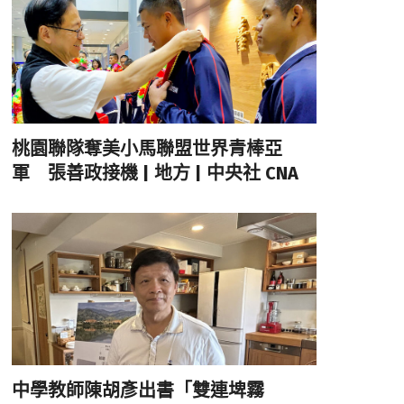
桃園聯隊奪美小馬聯盟世界青棒亞
軍 張善政接機 | 地方 | 中央社 CNA
中學教師陳胡彥出書「雙連埤霧