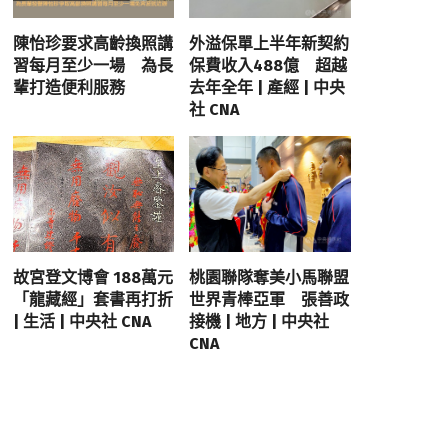
陳怡珍要求高齡換照講
外溢保單上半年新契約
習每月至少一場 為長
保費收入488億 超越
輩打造便利服務
去年全年 | 產經 | 中央
社 CNA
故宮登文博會 188萬元
桃園聯隊奪美小馬聯盟
「龍藏經」套書再打折
世界青棒亞軍 張善政
| 生活 | 中央社 CNA
接機 | 地方 | 中央社
CNA