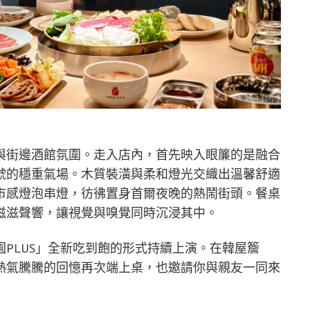
與街邊酒館氛圍。走入店內，首先映入眼簾的是融合
號的穩重氣場。木質裝潢與柔和燈光交織出溫馨舒適
市感燈泡串燈，彷彿置身首爾夜晚的熱鬧街頭。餐桌
滋滋聲響，讓視覺與嗅覺同時沉浸其中。
PLUS」全新吃到飽的形式持續上演。在韓屋簷
熱氣騰騰的回憶再次端上桌，也邀請你與親友一同來