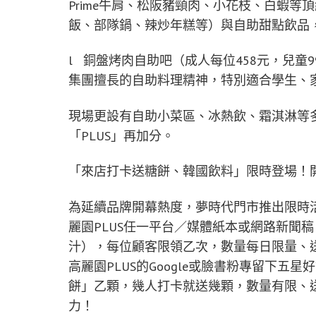
Prime牛肩、松阪豬頸肉、小花枝、白蝦
飯、部隊鍋、辣炒年糕等）與自助甜點飲品
l 銅盤烤肉自助吧（成人每位458元，兒
集團擅長的自助料理精神，特別適合學生、
現場更設有自助小菜區、冰熱飲、霜淇淋等
「PLUS」再加分。
「來店打卡送糖餅、韓國飲料」限時登場！
為延續品牌開幕熱度，夢時代門市推出限時活
麗園PLUS任一平台／媒體紙本或網路新聞
汁），每位顧客限領乙次，數量每日限量、送
高麗園PLUS的Google或臉書粉專留下
餅」乙顆，幾人打卡就送幾顆，數量有限、
力！