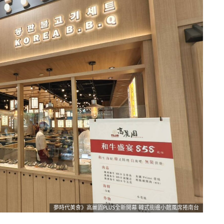
夢時代美食》高麗園PLUS全新開幕 韓式街邊小館風席捲南台