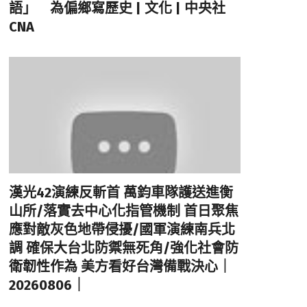
語」 為偏鄉寫歷史 | 文化 | 中央社
CNA
漢光42演練反斬首 萬鈞車隊護送進衡
山所/落實去中心化指管機制 首日聚焦
應對敵灰色地帶侵擾/國軍演練南兵北
調 確保大台北防禦無死角/強化社會防
衛韌性作為 美方看好台灣備戰決心｜
20260806｜