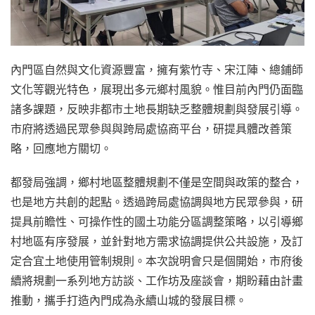
內門區自然與文化資源豐富，擁有紫竹寺、宋江陣、總鋪師
文化等觀光特色，展現出多元鄉村風貌。惟目前內門仍面臨
諸多課題，反映非都市土地長期缺乏整體規劃與發展引導。
市府將透過民眾參與與跨局處協商平台，研提具體改善策
略，回應地方關切。
都發局強調，鄉村地區整體規劃不僅是空間與政策的整合，
也是地方共創的起點。透過跨局處協調與地方民眾參與，研
提具前瞻性、可操作性的國土功能分區調整策略，以引導鄉
村地區有序發展，並針對地方需求協調提供公共設施，及訂
定合宜土地使用管制規則。本次說明會只是個開始，市府後
續將規劃一系列地方訪談、工作坊及座談會，期盼藉由計畫
推動，攜手打造內門成為永續山城的發展目標。