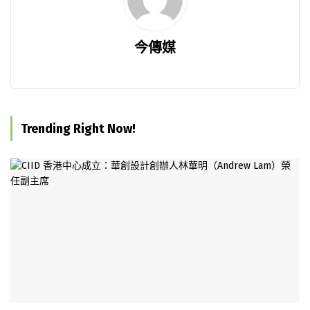
今傳媒
Trending Right Now!