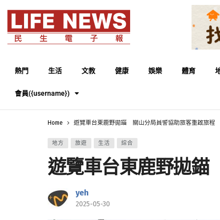
熱門
生活
文教
健康
娛樂
體育
會員({username})
Home
遊覽車台東鹿野拋錨 關山分局員警協助旅客重啟旅程
地方
旅遊
生活
綜合
遊覽車台東鹿野拋錨
yeh
2025-05-30