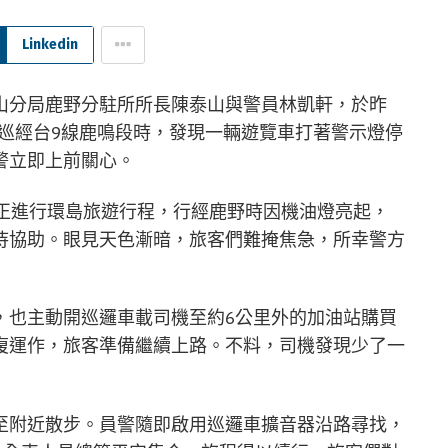
Linkedin
山分局鹿野分駐所所長陳泰山與警員林凱軒，於昨
0分巡經台9線鹿鳴段時，發現一輛遊覽車打著警示燈停
警立即上前關心。
，正進行環島旅遊行程，行經鹿野時因機油燈亮起，
待協助。眼見天色漸暗，旅客們難掩焦急，所幸警方
，也主動開巡邏車載司機至約6公里外的加油站購買
復運作，旅客準備繼續上路。不料，司機發現少了一
至附近散步。員警隨即啟用巡邏車擴音器沿路尋找，