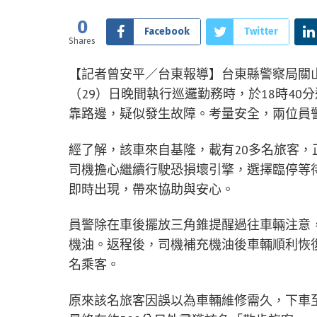
0
Facebook
Twitter
Shares
【記者曾安平／台東報導】台東縣警察局關
（29）日晚間執行巡邏勤務時，於18時4
靠路邊，疑似發生故障。考量安全，兩位員
經了解，該車來自基隆，載有20多名旅客
司機擔心繼續行駛恐損壞引擎，選擇臨停等
即時出現，帶來協助與安心。
員警除在車後擺放三角錐提醒過往車輛注意
機油。返程後，司機補充機油後車輛順利恢
名乘客。
原來該名旅客因誤以為車輛維修需久，下車