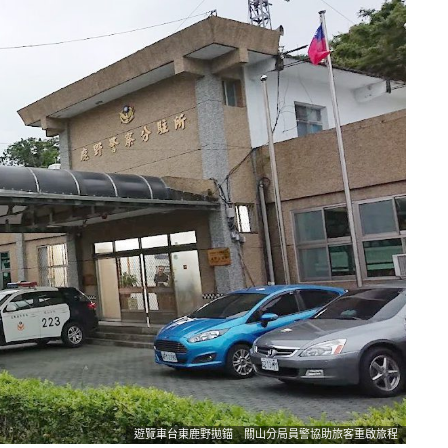
遊覽車台東鹿野拋錨 關山分局員警協助旅客重啟旅程