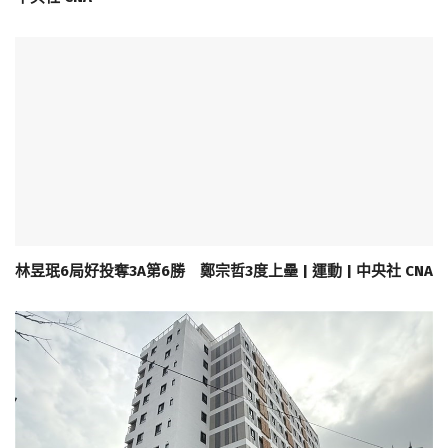
林昱珉6局好投奪3A第6勝 鄭宗哲3度上壘 | 運動 | 中央社 CNA