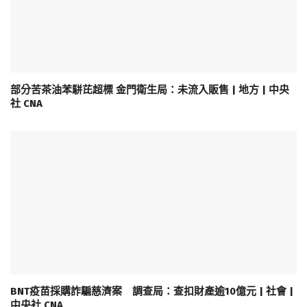
部分苦茶油苯駢芘超標 金門衛生局：未流入販售 | 地方 | 中央
社 CNA
BNT疫苗採購詐騙慈濟案 調查局：查扣財產逾10億元 | 社會 |
中央社 CNA