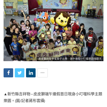
皮皮獅與智多星聯手出擊 端午連假小叮噹樂園嗨翻天
▲新竹縣吉祥物—皮皮獅端午連假首日現身小叮噹科學主題
樂園。(圖/記者蔣彤雲攝)