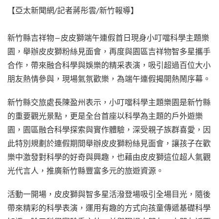
【亞太新聞網/記者蔣彤雲/新竹報導】
新竹縣吉祥物—皮皮獅端午連假首日現身小叮噹科學主題樂
園，舉辦皮皮獅粉絲見面會，再度與園區吉祥物智多星攜手
合作，帶來融合科學與娛樂的精采表演，吸引超過百位大小
朋友熱情參與，現場氣氛歡樂，為端午連假揭開熱鬧序幕。
新竹縣交旅處長陳盈州表示，小叮噹科學主題樂園是新竹縣
的重要觀光景點，更是全台首座以科學為主題的戶外遊樂
園，園區融合科學探索與實作體驗，深受親子族群喜愛，因
此特別規劃於連假期間舉辦皮皮獅粉絲見面會，讓孩子在歡
樂中激發對科學的好奇與興趣，也藉由皮皮獅這位超人氣觀
光代言人，推廣新竹縣豐富多元的旅遊資源。
活動一開場，皮皮獅與智多星活潑登場吸引全場目光，隨後
帶來精彩的科學表演，運用有趣的方式向孩童傳遞基礎科學