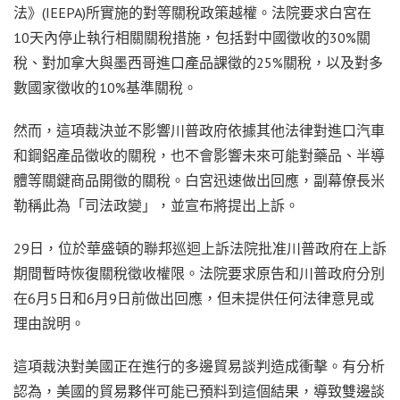
法》(IEEPA)所實施的對等關稅政策越權。法院要求白宮在
10天內停止執行相關關稅措施，包括對中國徵收的30%關
稅、對加拿大與墨西哥進口產品課徵的25%關稅，以及對多
數國家徵收的10%基準關稅。
然而，這項裁決並不影響川普政府依據其他法律對進口汽車
和鋼鋁產品徵收的關稅，也不會影響未來可能對藥品、半導
體等關鍵商品開徵的關稅。白宮迅速做出回應，副幕僚長米
勒稱此為「司法政變」，並宣布將提出上訴。
29日，位於華盛頓的聯邦巡迴上訴法院批准川普政府在上訴
期間暫時恢復關稅徵收權限。法院要求原告和川普政府分別
在6月5日和6月9日前做出回應，但未提供任何法律意見或
理由說明。
這項裁決對美國正在進行的多邊貿易談判造成衝擊。有分析
認為，美國的貿易夥伴可能已預料到這個結果，導致雙邊談