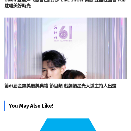
Owen 蘇震洋《做自己的光》LIVE SHOW 倒數 練團找回昔 Pub
駐唱美好時光
第61屆金鐘獎頒獎典禮 節目類 戲劇類星光大道主持人出爐
You May Also Like!