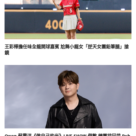
王彩樺擔任味全龍開球嘉賓 尬舞小龍女「逆天女團鉛筆腿」搶
鏡