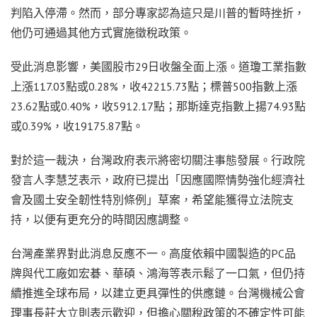
判陷入停滯。然而，部分專家認為這只是川普的暫時挫折，
他仍可通過其他方式實施徵稅政策。
受此消息影響，美國股市29日收盤全面上漲。道瓊工業指數
上漲117.03點或0.28%，收42215.73點；標普500指數上漲
23.62點或0.40%，收5912.17點；那斯達克指數上揚74.93點
或0.39%，收19175.87點。
對於這一裁決，台灣政府表示將密切關注事態發展。行政院
發言人李慧芝表示，政府已提出「因應國際情勢強化經濟社
會及國土安全韌性特別條例」草案，希望能獲得立法院支
持，以便有更充分的時間因應調整。
台灣產業界對此消息反應不一。高度依賴中國製造的PC品
牌與代工廠如宏碁、華碩、鴻海等表示鬆了一口氣，但仍持
續推進全球布局，以建立更具彈性的供應鏈。台灣機械公會
理事長莊大立則表示歡迎，但擔心關稅政策的不確定性可能