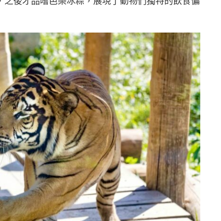
，之後才品嚐芭樂冰粽，展現了動物們獨特的飲食偏