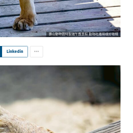
壽山動物園特製端午應景粽 動物吃播萌樣好吸睛
Linkedin