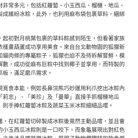
材非常多元，包括紅蘿蔔、小玉西瓜、榴槤、地瓜、
製成繽紛冰粽，此外，也利用麻布袋包裹草料，綑綁
，起初對月桃葉包裹的草料粽感到陌生，但看著家族
依樣畫葫蘆成功享用美食。來自台北動物園的狐獴新
和貓肉條的專屬粽子，狐獴也迫不及待拆解嘗鮮，模
解數，成功從麻布巨粽中找到椰子並享用，而特製的
抓板，滿足磨爪需求。
現覓食本能，例如長鼻浣熊巧妙運用利爪挖出冰粽內
「莉忠」、「美珍」及「曼華」直接手抓榴槤地瓜
」則手捧紅蘿蔔冰粽及蔬菜玉米冰粽細細品嚐。
豬，在紅蘿蔔切碎製成冰粽後竟然主動品嚐，並且會
的小玉西瓜冰粽則是一口咬下。而象龜展現出對紅色