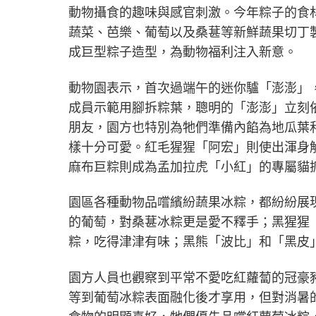
動物攝食的趣味與感官刺激。今年粽子的食
蔬菜、芭樂、葡萄以及桑葚等新鮮蔬果切丁
成巨型粽子造型，為動物福利注入新意。
動物園表示，首次過端午的迷你驢「澎澎」
成員示範用腳拆粽葉，聰明的「澎澎」立刻
朋友，園方也特別為牠們準備內餡為地瓜葉
樣十分可愛。紅毛猩猩「阿宏」則使出渾身
麻布巨粽則成為孟加拉虎「小紅」的專屬貓
園區各種動物品嚐繽紛蔬果冰粽，都紛紛展
的葡萄，對桑葚冰粽更是愛不釋手；黑猩猩
粽，吃得津津有味；黑熊「波比」和「黑皮
園方人員也觀察到平常不愛吃紅蘿蔔的冠豪
等到葡萄冰粽表面融化後才享用，但對消暑