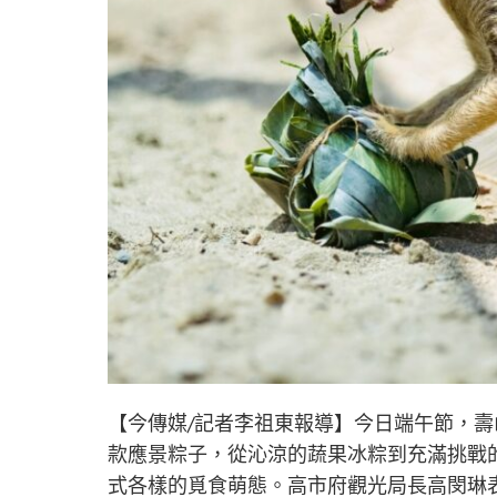
【今傳媒/記者李祖東報導】今日端午節，
款應景粽子，從沁涼的蔬果冰粽到充滿挑戰
式各樣的覓食萌態。高市府觀光局長高閔琳