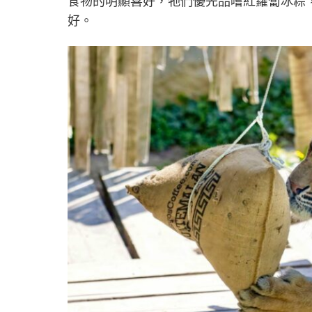
食物的明顯喜好，牠們優先品嚐紅蘿蔔冰粽
好。