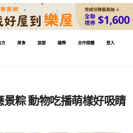
地方
美食
旅遊
國際
合作媒體
登入
應景粽 動物吃播萌樣好吸睛