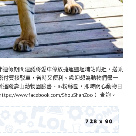
節連假期間建議將愛車停放捷運鹽埕埔站附近，搭乘
轉搭付費接駁車，省時又便利。歡迎想為動物們盡一
追蹤壽山動物園臉書、IG粉絲團，即時關心動物日
ww.facebook.com/ShouShanZoo ）查詢。