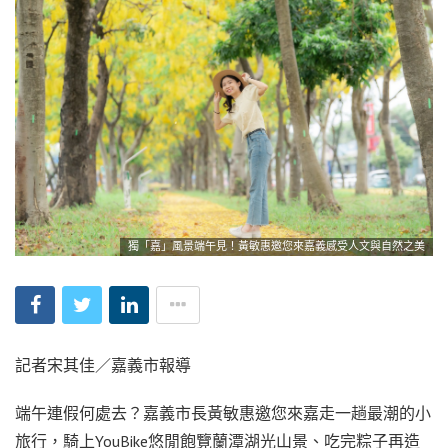
獨「嘉」風景端午見！黃敏惠邀您來嘉義感受人文與自然之美
記者宋其佳／嘉義市報導
端午連假何處去？嘉義市長黃敏惠邀您來嘉走一趟最潮的小
旅行，騎上YouBike悠閒飽覽蘭潭湖光山景、吃完粽子再造