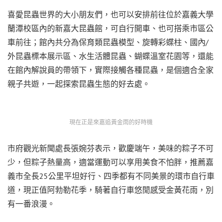
喜愛昆蟲世界的大小朋友們，也可以安排前往位於嘉義大學
蘭潭校區內的新嘉大昆蟲館，可自行開車、也可搭乘市區公
車前往；館內共分為保育類昆蟲模型、旋轉彩蝶柱、國內/
外昆蟲標本展示區、水生活體昆蟲、蝴蝶溫室花園等，還能
在館內解說員的帶領下，實際接觸各種昆蟲，是個適合全家
親子共遊，一起探索昆蟲生態的好去處。
現在正是來嘉追黃金雨的好時機
市府觀光新聞處長張婉芬表示，歡慶端午，美味的粽子不可
少，但粽子熱量高，適當運動可以享用美食不怕胖，推薦嘉
義市全長25公里平坦好行、四季都有不同美景的環市自行車
道，現正值阿勃勒花季，騎著自行車悠閒感受金黃花雨，別
有一番浪漫。