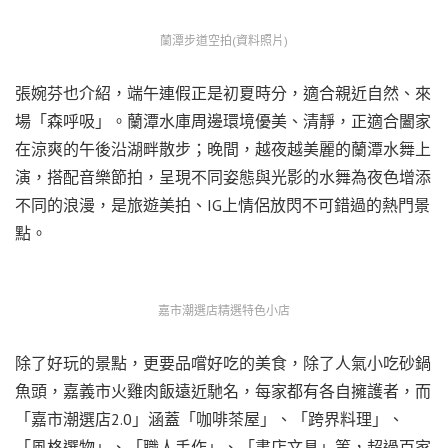
蘭潭步道空拍(資料照片)
張婉芬也介紹，端午連假正是初夏時分，適合親近自然、來
場「森呼吸」。蘭潭水庫周邊環境優美、清靜，正適合闔家
在涼爽的午後沿湖畔散步；晚間，越夜越美麗的蘭潭水舞上
演，搭配音樂節拍，呈現不同姿態與光影的水舞為夜色增添
不同的浪漫，是旅遊美拍、IG上情侶放閃不可錯過的熱門景
點。
嘉市潮選店精選特色小店
除了好玩的景點，更要品嚐好吃的美食，除了人氣小吃砂鍋
魚頭，嘉義市火雞肉飯遠近馳名，每家都有各自擁護者，而
「嘉市潮選店2.0」涵蓋「咖啡茶屋」、「跨界料理」、
「風格選物」、「職人手作」、「書店文具」等，超過百家