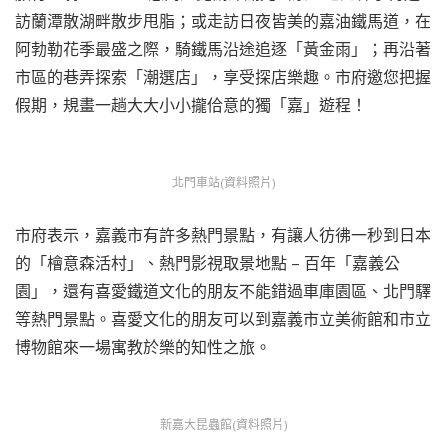
訪蘭潭散湖畔散步甩脂；或走訪日夜皆美的嘉油鐵馬道，在
阿勃勒花季最盛之際，騎鐵馬沿途追逐「黃金雨」；再沿著
市區的巷弄探索「潮選店」，享受探店樂趣。市府邀您把握
假期，規畫一趟大大小小攏佮意的獨「嘉」遊程！
北門車站(資料照片)
市府表示，嘉義市有許多熱門景點，有讓人彷彿一秒到日本
的「檜意森活村」、熱門影視取景地點 – 百年「嘉義公
園」，還有喜愛鐵道文化的朋友不能錯過車庫園區、北門驛
等熱門景點。喜愛文化的朋友可以到嘉義市立美術館和市立
博物館來一場寓教於樂的知性之旅。
新嘉大昆蟲館(資料照片)