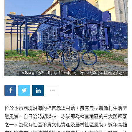
高雄梓官「赤崁古井」取「午時水」夯 端午來趟漁村洋樓懷舊之旅吧！
位於本市西境沿海的梓官赤崁村落，擁有典型農漁村生活型
態風貌，自日治時期以來，赤崁即為梓官地區的三大舊聚落
之一。為保有社區珍貴文化資產及農村社區風貌，近年高雄