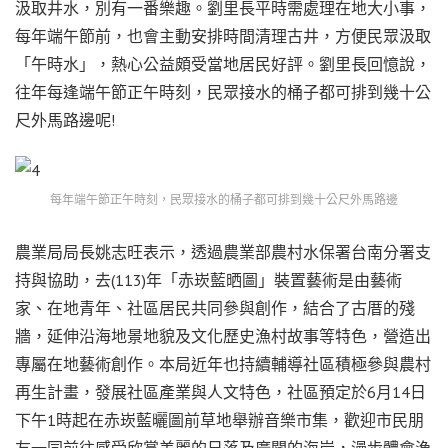
汲取井水，別有一番樂趣。劉里長平時需處理在地大小事，
每年端午節前，也會主動安排時間清理古井，方便民眾汲取
「午時水」，熱心公益頗受當地居民好評。劉里長回憶說，
往年每逢端午節正午時刻，民眾接水的桶子都可排到幾十公
尺外馬路邊呢!
每年端午節正午時刻，民眾接水的桶子都可排到幾十公尺外馬路邊
農業局局長姚志旺表示，透過農業部農村水保署台南分署支
持與協助，去(113)年「赤崁藍晒圖」裝置藝術是由藝術
家、在地青年、社區居民共同參與創作，結合了古厝的殘
牆，延伸沿海地景地貌及文化歷史漁村故事等特色，營造出
專屬在地藝術創作。本局近年也持續輔導社區積極參與農村
再生計畫，發展社區產業與人文特色，社區預定於6月14日
下午1時起在赤崁藍曬圖前草地舉辦音樂市集，歡迎市民朋
友一同前往感受欣賞美麗的日落及廣闊的海岸，漫步體會漁