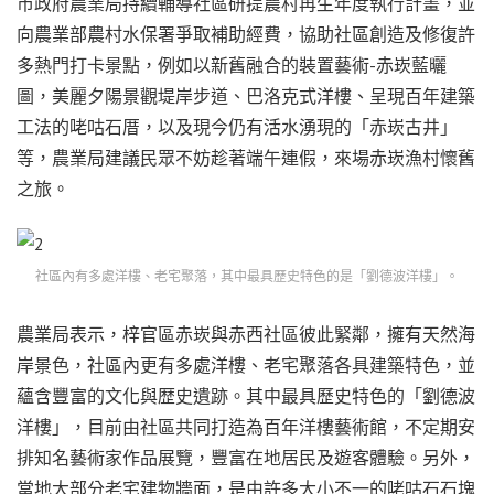
市政府農業局持續輔導社區研提農村再生年度執行計畫，並
向農業部農村水保署爭取補助經費，協助社區創造及修復許
多熱門打卡景點，例如以新舊融合的裝置藝術-赤崁藍曬
圖，美麗夕陽景觀堤岸步道、巴洛克式洋樓、呈現百年建築
工法的咾咕石厝，以及現今仍有活水湧現的「赤崁古井」
等，農業局建議民眾不妨趁著端午連假，來場赤崁漁村懷舊
之旅。
社區內有多處洋樓、老宅聚落，其中最具歷史特色的是「劉德波洋樓」。
農業局表示，梓官區赤崁與赤西社區彼此緊鄰，擁有天然海
岸景色，社區內更有多處洋樓、老宅聚落各具建築特色，並
蘊含豐富的文化與歴史遺跡。其中最具歷史特色的「劉德波
洋樓」，目前由社區共同打造為百年洋樓藝術館，不定期安
排知名藝術家作品展覽，豐富在地居民及遊客體驗。另外，
當地大部分老宅建物牆面，是由許多大小不一的咾咕石石塊