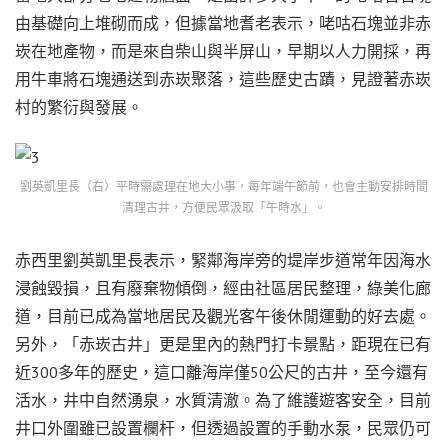
由基礎向上堆砌而成，但據當地耆老表示，咾咕石塊並非赤
崁在地產物，而是來自柴山與半屏山，早期以人力開採，再
用牛車將石塊通送到赤崁聚落，這些歷史古蹟，見證著赤崁
村的繁衍與發展。
劉英凱里長（右）平時需處理在地大小事，每年端午節前，也會主動安排時間
清理古井，方便民眾汲取「午時水」。
赤西里劉英凱里長表示，緊鄰海岸旁的堤岸步道常年因海水
浸蝕毀損，且有廢棄物傾倒，經由社區居民整理，綠美化廊
道，目前已成為當地居民及觀光客午後休閒運動的好去處。
另外，「赤崁古井」更是里內的熱門打卡景點，距現在已有
近300多年的歷史，這口離海岸僅50公尺的古井，至今還有
活水，井中自然湧泉，水質清澈。為了維護遊客安全，目前
井口外圍雖已設置欄杆，但透過設置的手動水泵，民眾仍可