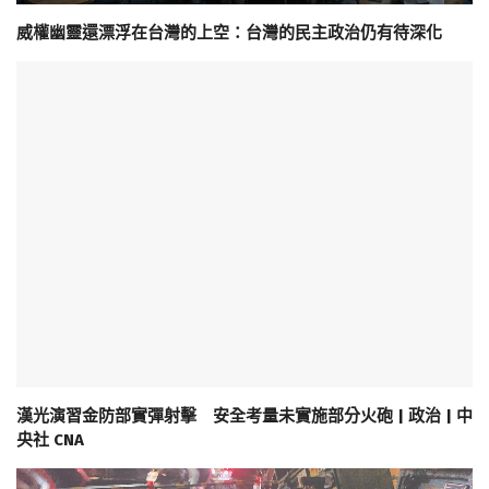
威權幽靈還漂浮在台灣的上空：台灣的民主政治仍有待深化
漢光演習金防部實彈射擊 安全考量未實施部分火砲 | 政治 | 中
央社 CNA