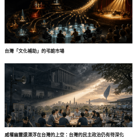
台灣「文化補助」的弔詭市場
威權幽靈還漂浮在台灣的上空：台灣的民主政治仍有待深化