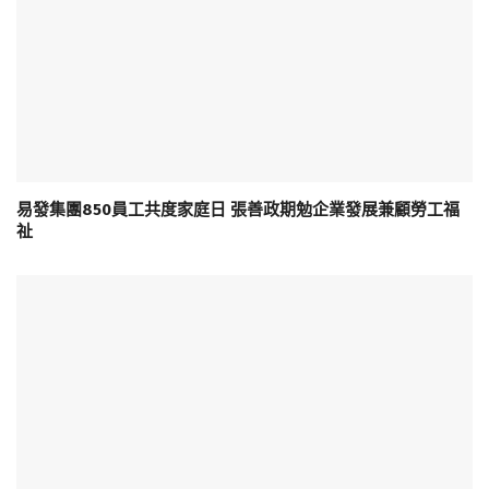
易發集團850員工共度家庭日 張善政期勉企業發展兼顧勞工福
祉