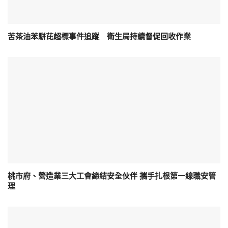
苦茶油苯駢芘超標事件追蹤 衛生局持續督促回收作業
桃市府、營造業三大工會締結安全伙伴 攜手扎根第一線職安管
理