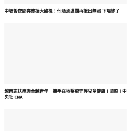
中壢警夜間突襲擴大臨檢！他酒駕遭攔再揪出無照 下場慘了
越南家扶串聯台越青年 攜手在地醫療守護兒童健康 | 國際 | 中
央社 CNA