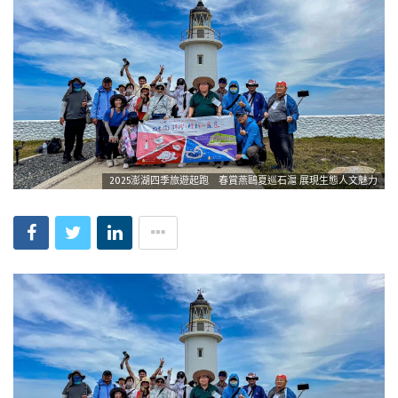
2025澎湖四季旅遊起跑 春賞燕鷗夏巡石滬 展現生態人文魅力