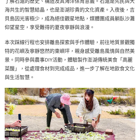
了解石滬的歷史、構造及其海洋保育意義。石滬是先民與大
海共生的智慧結晶，也是澎湖珍貴的文化資產。入夜後，吉
貝島因光害極少，成為絕佳觀星地點，媒體團成員躺臥沙灘
仰望星空，享受難得的夏夜寧靜與浪漫。
本次踩線行程也安排離島探索與手作體驗，前往地質景觀獨
特的花嶼及寧靜悠然的東嶼坪，親身感受離島風情與自然美
景。同時參與農事DIY活動，體驗製作澎湖傳統美食「高麗
菜酸」，從處理食材到完成成品，進一步了解在地飲食文化
與生活智慧。