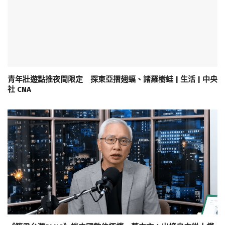
青年壯遊點推夜間限定 探東亞摺翅蝠、諸羅樹蛙 | 生活 | 中央
社 CNA