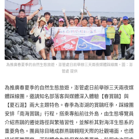
為推廣春夏季的自然生態旅遊，澎管處日前舉辦三天兩夜媒體踩線團。圖：澎
管處 提供
為推廣春夏季的自然生態旅遊，澎管處日前舉辦三天兩夜媒
體踩線團，邀請知名部落客與媒體深入體驗【春賞鷗】與
【夏石滬】兩大主題特色。春季為澎湖的賞鷗旺季，踩線團
安排「南海賞鷗」行程，搭乘專船前往外島，由生態導覽員
介紹燕鷗的遷徙路徑與繁殖習性，並解析其對海洋生態系的
重要角色。團員除目睹成群燕鷗翱翔天際的壯觀場面，也透