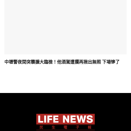
中壢警夜間突襲擴大臨檢！他酒駕遭攔再揪出無照 下場慘了