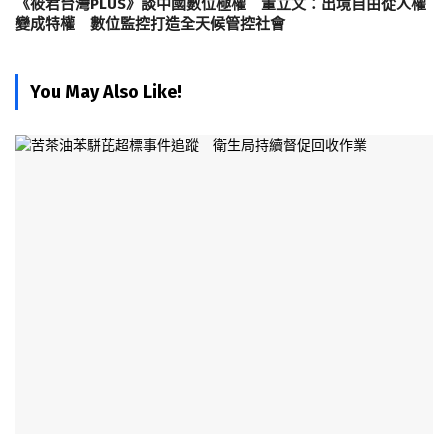
《筱君台灣PLUS》談中國數位極權 董立文：出境自由從人權
變成特權 數位監控打造全天候管控社會
You May Also Like!