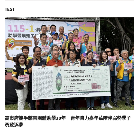
TEST
高市府攜手慈善團體助學30年 青年自力嘉年華陪伴弱勢學子
勇敢逐夢