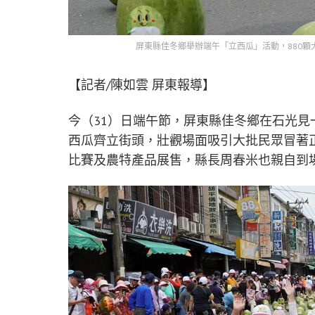
屏東縣佳冬鄉舉辦端午「立西瓜」活動，880顆
【記者/陳如雲 屏東報導】
今（31）日端午節，屏東縣佳冬鄉在石光見
西瓜齊立街頭，壯觀場面吸引大批民眾冒著
比賽及農特產品展售，縣長周春米也親自到