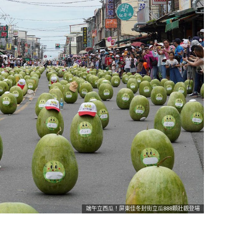
端午立西瓜！屏東佳冬封街立瓜888顆壯觀登場