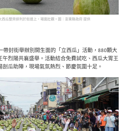
大西瓜整齊排列於街道上，場面壯觀。圖：澎東縣政府 提供
一帶封街舉辦別開生面的「立西瓜」活動，880顆大
正午烈陽共襄盛舉。活動結合免費試吃、西瓜大胃王
場剖瓜助陣，現場氣氛熱烈、節慶氛圍十足。