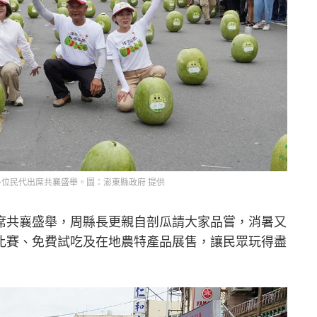
位民代出席共襄盛舉。圖：澎東縣政府 提供
席共襄盛舉，周縣長更親自剖瓜請大家品嘗，消暑又
比賽、免費試吃及在地農特產品展售，讓民眾玩得盡