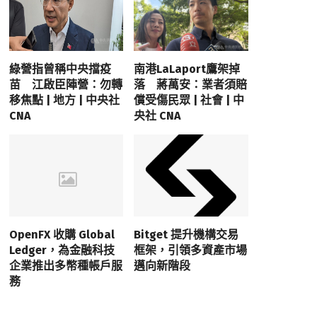
綠營指曾稱中央擋疫
南港LaLaport鷹架掉
苗 江啟臣陣營：勿轉
落 蔣萬安：業者須賠
移焦點 | 地方 | 中央社
償受傷民眾 | 社會 | 中
CNA
央社 CNA
OpenFX 收購 Global
Bitget 提升機構交易
Ledger，為金融科技
框架，引領多資產市場
企業推出多幣種帳戶服
邁向新階段
務