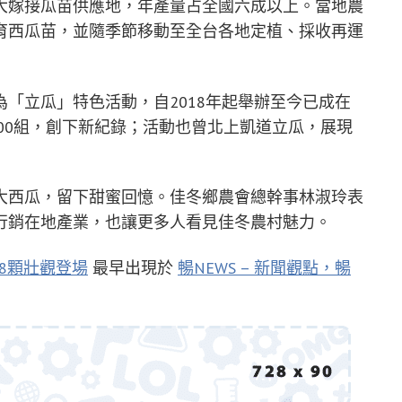
大嫁接瓜苗供應地，年產量占全國六成以上。當地農
育西瓜苗，並隨季節移動至全台各地定植、採收再運
「立瓜」特色活動，自2018年起舉辦至今已成在
800組，創下新紀錄；活動也曾北上凱道立瓜，展現
大西瓜，留下甜蜜回憶。佳冬鄉農會總幹事林淑玲表
行銷在地產業，也讓更多人看見佳冬農村魅力。
8顆壯觀登場
最早出現於
暢NEWS – 新聞觀點，暢