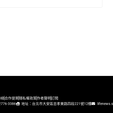
聯絡
合作提案
隱私權政策
作者聲明
訂閱
776-3386
地址：台北市大安區忠孝東路四段221號12樓
lifenews.