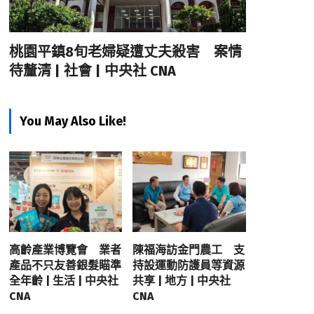
桃園平鎮8旬老婦疑遭丈夫殺害 案情
待釐清 | 社會 | 中央社 CNA
You May Also Like!
高齡產業博覽會 業者
陳福海訪金門農工 支
產品不只友善銀髮瞄準
持設運動防護員等資源
全年齡 | 生活 | 中央社
共享 | 地方 | 中央社
CNA
CNA