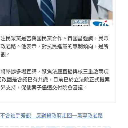
關注民眾黨是否與國民黨合作。黃國昌強調，民眾
專政老路。他表示，對抗民進黨的專制傾向，是所
旁觀。
期將舉辦多場宣講，聚焦法庭直播與核三重啟兩項
年司改國是會議已有共識，目前已於立法院正式提案
各界支持，促使案子儘速交付院會審議。
不會袖手旁觀 反對賴政府走回一黨專政老路