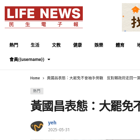
熱門
生活
文教
健康
娛樂
體育
會員({username})
Home
黃國昌表態：大罷免不會袖手旁觀 反對賴政府走回一
熱門
黃國昌表態：大罷免
yeh
2025-05-31