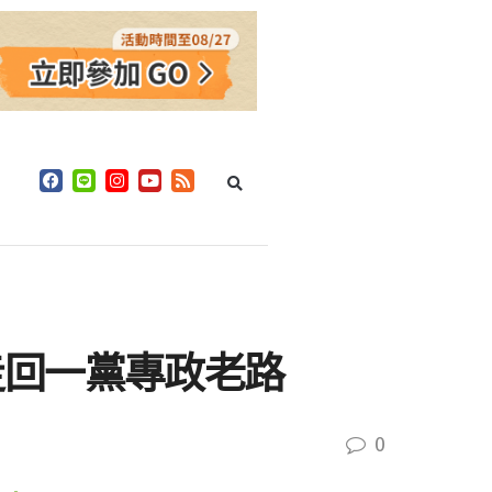
走回一黨專政老路
0