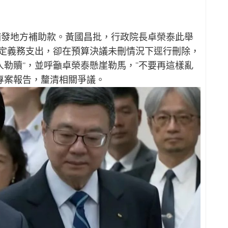
補發地方補助款。黃國昌批，行政院長卓榮泰此舉
法定義務支出，卻在預算決議未刪情況下逕行刪除，
人勒贖”，並呼籲卓榮泰懸崖勒馬，“不要再這樣亂
專案報告，釐清相關爭議。