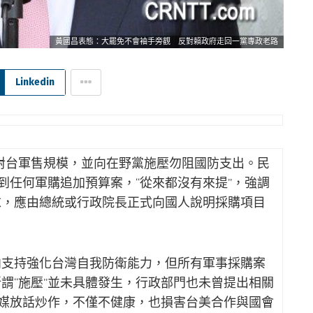
黃國昌表態：大罷免不會袖手旁觀 反對賴政府走回一黨專政老路
Linkedin
台軍售規模，並向在野黨施壓勿阻國防支出。民
到任何軍購追加預算案，“從來都沒有來提”，強調
求，應由總統或行政院長正式向國人說明採購項目
向支持強化台灣自我防衛能力，但所有軍事採購案
謂“施壓”並未具體發生，行政部門也未曾提出相關
外媒放話炒作，不僅不健康，也損害台美合作與國會