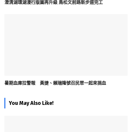
澄清湖環湖漫行版圖再升級 鳥松文前路新步道完工
暑期血庫拉警報 黃捷、賴瑞隆號召民眾一起來捐血
You May Also Like!