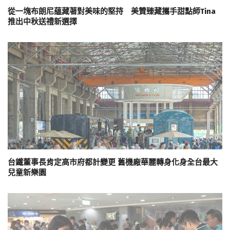
從一塊布朗尼蘊藏著對美味的堅持 美贊臻藏攜手甜點師Tina
推出中秋送禮新選擇
台鐵董事長肯定高市府都計變更 舊機廠華麗轉身化身全台最大
兒童新樂園