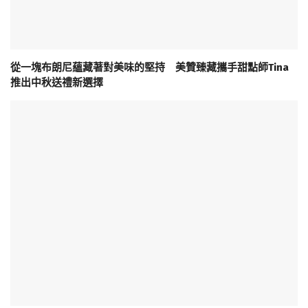
從一塊布朗尼蘊藏著對美味的堅持 美贊臻藏攜手甜點師Tina
推出中秋送禮新選擇