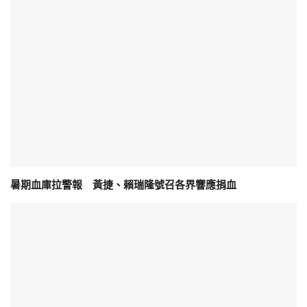
暑期血庫拉警報 黃捷、賴瑞隆號召各界響應捐血