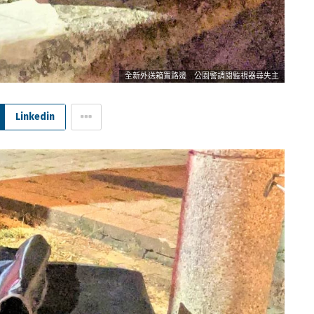
全新外送箱置路邊 公園警調閱監視器尋失主
Linkedin