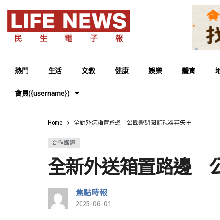
熱門
生活
文教
健康
娛樂
體育
會員({username})
Home
全新外送箱置路邊 公園警調閱監視器尋失主
合作媒體
全新外送箱置路邊 
焦點時報
2025-06-01