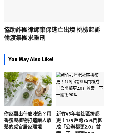
協助詐團律師棄保逃亡出境 桃檢起訴
偷渡集團求重刑
You May Also Like!
你家飄出什麼味道？用
新竹43年老社區拚都
香氛與植物打造讓人放
更！179戶跨75%門檻
鬆的感官居家環境
成「公辦都更2.0」首