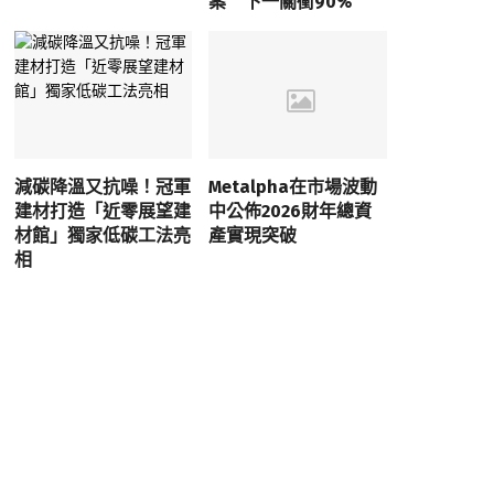
案 下一關衝90%
減碳降溫又抗噪！冠軍
Metalpha在市場波動
建材打造「近零展望建
中公佈2026財年總資
材館」獨家低碳工法亮
產實現突破
相