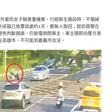
色外套的女子騎乘重機車，行經新生路段時，不慎掉
外送箱已放置該處約1天，都無人取回；起初員警在
避免判斷錯誤，仍致電詢問車主，車主隨即向警方表
在高雄市，不可能到嘉義市出沒。